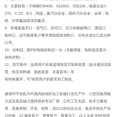
8、主要材质：不锈钢S30408、S31603、S32168，镍基合金C-
276、C-22、B-2，纯镍，蒙乃尔合金，因科乃尔合金，钛材，锆
材、衬四氟或喷涂四氟等。
9、常规釜盖开口：进气口、排空口、压力表爆破阀口、测温口、
取样口，还可根据客户要求增加固体加料口、冷却水进出口及出料
口等。
10、控制仪：配PID智能控制仪一台（无极调速、电机电流显示、
加热控制）。
11、其它附件：如果用户在釜盖增加其它附助装置（如冷凝回流装
置、恒压加料罐、接收装置、冷凝器等）等
有特殊要求，可*按照用户的要求加工制造。
威海环宇化机为中国内陆地区化工机械行业生产中、小型实验用磁
力反应釜及磁力搅拌器的专业厂商，公司工艺先进、技术力量雄
厚，是集研制、开发、销售，进出口的综合企业。集多年的生产设
计经验，以“服务客户，尊重客户，尊重员工，以人为本”的经营理