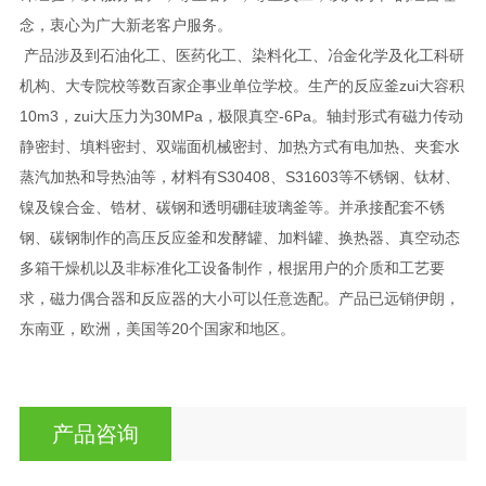
念，衷心为广大新老客户服务。
产品涉及到石油化工、医药化工、染料化工、冶金化学及化工科研
机构、大专院校等数百家企事业单位学校。生产的反应釜zui大容积
10m3，zui大压力为30MPa，极限真空-6Pa。轴封形式有磁力传动
静密封、填料密封、双端面机械密封、加热方式有电加热、夹套水
蒸汽加热和导热油等，材料有S30408、S31603等不锈钢、钛材、
镍及镍合金、锆材、碳钢和透明硼硅玻璃釜等。并承接配套不锈
钢、碳钢制作的高压反应釜和发酵罐、加料罐、换热器、真空动态
多箱干燥机以及非标准化工设备制作，根据用户的介质和工艺要
求，磁力偶合器和反应器的大小可以任意选配。产品已远销伊朗，
东南亚，欧洲，美国等20个国家和地区。
产品咨询