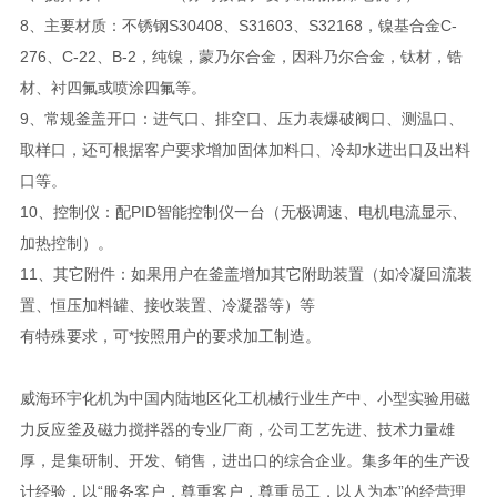
8、主要材质：不锈钢S30408、S31603、S32168，镍基合金C-
276、C-22、B-2，纯镍，蒙乃尔合金，因科乃尔合金，钛材，锆
材、衬四氟或喷涂四氟等。
9、常规釜盖开口：进气口、排空口、压力表爆破阀口、测温口、
取样口，还可根据客户要求增加固体加料口、冷却水进出口及出料
口等。
10、控制仪：配PID智能控制仪一台（无极调速、电机电流显示、
加热控制）。
11、其它附件：如果用户在釜盖增加其它附助装置（如冷凝回流装
置、恒压加料罐、接收装置、冷凝器等）等
有特殊要求，可*按照用户的要求加工制造。
威海环宇化机为中国内陆地区化工机械行业生产中、小型实验用磁
力反应釜及磁力搅拌器的专业厂商，公司工艺先进、技术力量雄
厚，是集研制、开发、销售，进出口的综合企业。集多年的生产设
计经验，以“服务客户，尊重客户，尊重员工，以人为本”的经营理