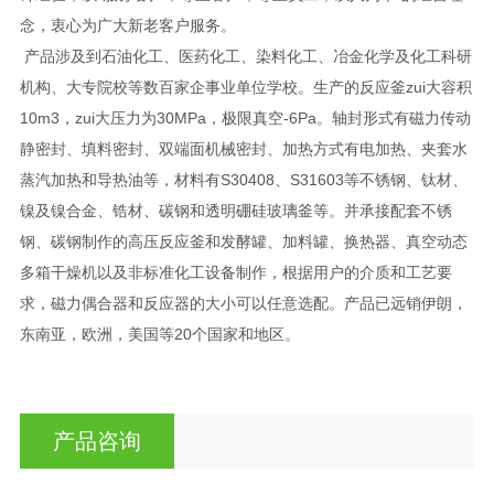
念，衷心为广大新老客户服务。
产品涉及到石油化工、医药化工、染料化工、冶金化学及化工科研
机构、大专院校等数百家企事业单位学校。生产的反应釜zui大容积
10m3，zui大压力为30MPa，极限真空-6Pa。轴封形式有磁力传动
静密封、填料密封、双端面机械密封、加热方式有电加热、夹套水
蒸汽加热和导热油等，材料有S30408、S31603等不锈钢、钛材、
镍及镍合金、锆材、碳钢和透明硼硅玻璃釜等。并承接配套不锈
钢、碳钢制作的高压反应釜和发酵罐、加料罐、换热器、真空动态
多箱干燥机以及非标准化工设备制作，根据用户的介质和工艺要
求，磁力偶合器和反应器的大小可以任意选配。产品已远销伊朗，
东南亚，欧洲，美国等20个国家和地区。
产品咨询