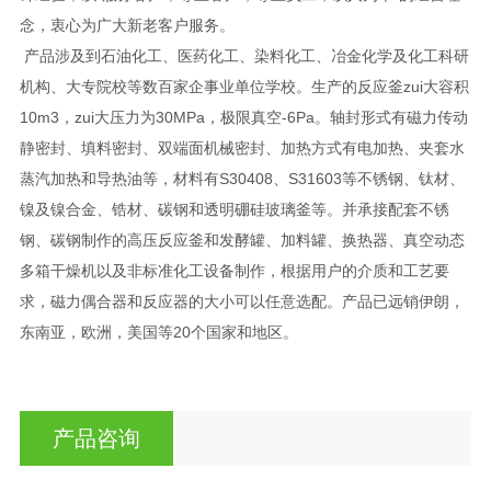
念，衷心为广大新老客户服务。
产品涉及到石油化工、医药化工、染料化工、冶金化学及化工科研
机构、大专院校等数百家企事业单位学校。生产的反应釜zui大容积
10m3，zui大压力为30MPa，极限真空-6Pa。轴封形式有磁力传动
静密封、填料密封、双端面机械密封、加热方式有电加热、夹套水
蒸汽加热和导热油等，材料有S30408、S31603等不锈钢、钛材、
镍及镍合金、锆材、碳钢和透明硼硅玻璃釜等。并承接配套不锈
钢、碳钢制作的高压反应釜和发酵罐、加料罐、换热器、真空动态
多箱干燥机以及非标准化工设备制作，根据用户的介质和工艺要
求，磁力偶合器和反应器的大小可以任意选配。产品已远销伊朗，
东南亚，欧洲，美国等20个国家和地区。
产品咨询