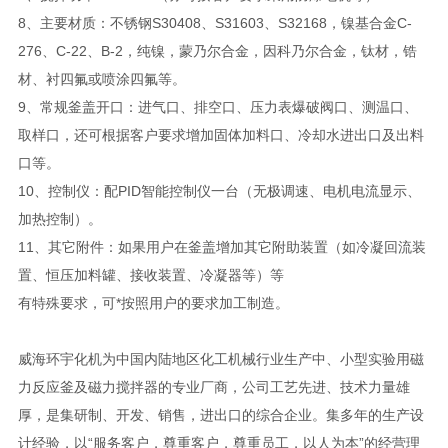
8、主要材质：不锈钢S30408、S31603、S32168，镍基合金C-
276、C-22、B-2，纯镍，蒙乃尔合金，因科乃尔合金，钛材，锆
材、衬四氟或喷涂四氟等。
9、常规釜盖开口：进气口、排空口、压力表爆破阀口、测温口、
取样口，还可根据客户要求增加固体加料口、冷却水进出口及出料
口等。
10、控制仪：配PID智能控制仪一台（无极调速、电机电流显示、
加热控制）。
11、其它附件：如果用户在釜盖增加其它附助装置（如冷凝回流装
置、恒压加料罐、接收装置、冷凝器等）等
有特殊要求，可*按照用户的要求加工制造。
威海环宇化机为中国内陆地区化工机械行业生产中、小型实验用磁
力反应釜及磁力搅拌器的专业厂商，公司工艺先进、技术力量雄
厚，是集研制、开发、销售，进出口的综合企业。集多年的生产设
计经验，以“服务客户，尊重客户，尊重员工，以人为本”的经营理