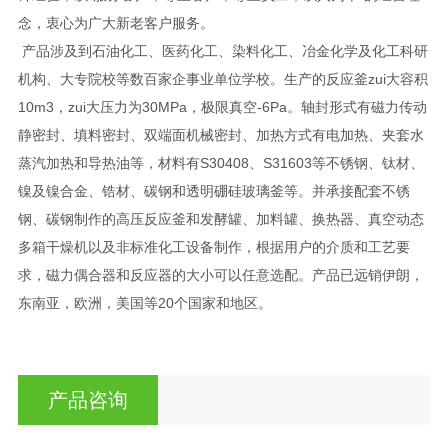
念，衷心为广大新老客户服务。
产品涉及到石油化工、医药化工、染料化工、冶金化学及化工科研
机构、大专院校等数百家企事业单位学校。生产的反应釜zui大容积
10m3，zui大压力为30MPa，极限真空-6Pa。轴封形式有磁力传动
静密封、填料密封、双端面机械密封、加热方式有电加热、夹套水
蒸汽加热和导热油等，材料有S30408、S31603等不锈钢、钛材、
镍及镍合金、锆材、碳钢和透明硼硅玻璃釜等。并承接配套不锈
钢、碳钢制作的高压反应釜和发酵罐、加料罐、换热器、真空动态
多箱干燥机以及非标准化工设备制作，根据用户的介质和工艺要
求，磁力偶合器和反应器的大小可以任意选配。产品已远销伊朗，
东南亚，欧洲，美国等20个国家和地区。
产品咨询