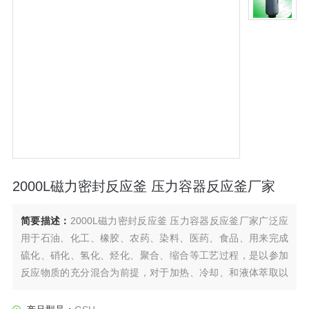
2000L磁力密封反应釜 压力容器反应釜厂家
简要描述：
2000L磁力密封反应釜 压力容器反应釜厂家广泛应
用于石油、化工、橡胶、农药、染料、医药、食品、用来完成
硫化、硝化、氢化、烃化、聚合、缩合等工艺过程，是以参加
反应物质的充分混合为前提，对于加热、冷却、和液体萃取以
及气体吸收等物理变化过程均需要采用搅拌装置才能得到到好
的效果，是化工，制药等行业理想的所需设备。