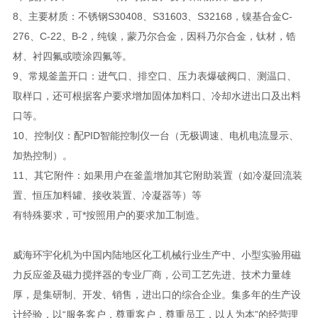
8、主要材质：不锈钢S30408、S31603、S32168，镍基合金C-
276、C-22、B-2，纯镍，蒙乃尔合金，因科乃尔合金，钛材，锆
材、衬四氟或喷涂四氟等。
9、常规釜盖开口：进气口、排空口、压力表爆破阀口、测温口、
取样口，还可根据客户要求增加固体加料口、冷却水进出口及出料
口等。
10、控制仪：配PID智能控制仪一台（无极调速、电机电流显示、
加热控制）。
11、其它附件：如果用户在釜盖增加其它附助装置（如冷凝回流装
置、恒压加料罐、接收装置、冷凝器等）等
有特殊要求，可*按照用户的要求加工制造。
威海环宇化机为中国内陆地区化工机械行业生产中、小型实验用磁
力反应釜及磁力搅拌器的专业厂商，公司工艺先进、技术力量雄
厚，是集研制、开发、销售，进出口的综合企业。集多年的生产设
计经验，以“服务客户，尊重客户，尊重员工，以人为本”的经营理