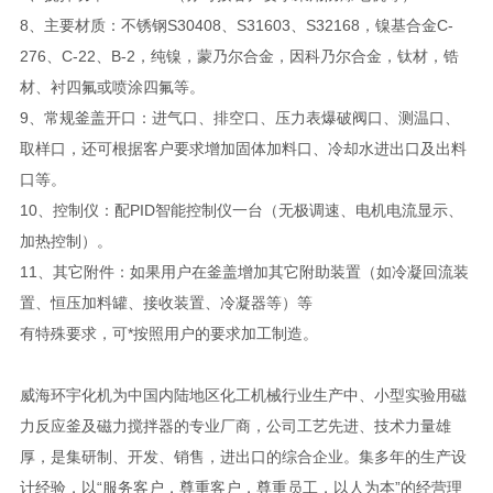
8、主要材质：不锈钢S30408、S31603、S32168，镍基合金C-
276、C-22、B-2，纯镍，蒙乃尔合金，因科乃尔合金，钛材，锆
材、衬四氟或喷涂四氟等。
9、常规釜盖开口：进气口、排空口、压力表爆破阀口、测温口、
取样口，还可根据客户要求增加固体加料口、冷却水进出口及出料
口等。
10、控制仪：配PID智能控制仪一台（无极调速、电机电流显示、
加热控制）。
11、其它附件：如果用户在釜盖增加其它附助装置（如冷凝回流装
置、恒压加料罐、接收装置、冷凝器等）等
有特殊要求，可*按照用户的要求加工制造。
威海环宇化机为中国内陆地区化工机械行业生产中、小型实验用磁
力反应釜及磁力搅拌器的专业厂商，公司工艺先进、技术力量雄
厚，是集研制、开发、销售，进出口的综合企业。集多年的生产设
计经验，以“服务客户，尊重客户，尊重员工，以人为本”的经营理