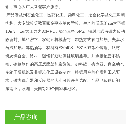
念，衷心为广大新老客户服务。
产品涉及到石油化工、医药化工、染料化工、冶金化学及化工科研
机构、大专院校等数百家企事业单位学校。生产的反应釜zui大容积
10m3，zui大压力为30MPa，极限真空-6Pa。轴封形式有磁力传动
静密封、填料密封、双端面机械密封、加热方式有电加热、夹套水
蒸汽加热和导热油等，材料有S30408、S31603等不锈钢、钛材、
镍及镍合金、锆材、碳钢和透明硼硅玻璃釜等。并承接配套不锈
钢、碳钢制作的高压反应釜和发酵罐、加料罐、换热器、真空动态
多箱干燥机以及非标准化工设备制作，根据用户的介质和工艺要
求，磁力偶合器和反应器的大小可以任意选配。产品已远销伊朗，
东南亚，欧洲，美国等20个国家和地区。
产品咨询