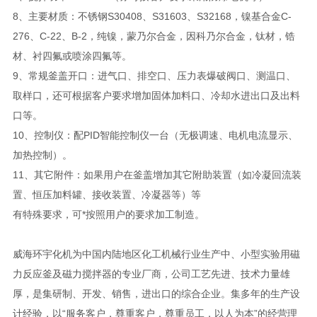
8、主要材质：不锈钢S30408、S31603、S32168，镍基合金C-
276、C-22、B-2，纯镍，蒙乃尔合金，因科乃尔合金，钛材，锆
材、衬四氟或喷涂四氟等。
9、常规釜盖开口：进气口、排空口、压力表爆破阀口、测温口、
取样口，还可根据客户要求增加固体加料口、冷却水进出口及出料
口等。
10、控制仪：配PID智能控制仪一台（无极调速、电机电流显示、
加热控制）。
11、其它附件：如果用户在釜盖增加其它附助装置（如冷凝回流装
置、恒压加料罐、接收装置、冷凝器等）等
有特殊要求，可*按照用户的要求加工制造。
威海环宇化机为中国内陆地区化工机械行业生产中、小型实验用磁
力反应釜及磁力搅拌器的专业厂商，公司工艺先进、技术力量雄
厚，是集研制、开发、销售，进出口的综合企业。集多年的生产设
计经验，以“服务客户，尊重客户，尊重员工，以人为本”的经营理