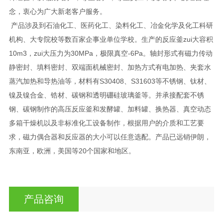
念，衷心为广大新老客户服务。
产品涉及到石油化工、医药化工、染料化工、冶金化学及化工科研
机构、大专院校等数百家企事业单位学校。生产的反应釜zui大容积
10m3，zui大压力为30MPa，极限真空-6Pa。轴封形式有磁力传动
静密封、填料密封、双端面机械密封、加热方式有电加热、夹套水
蒸汽加热和导热油等，材料有S30408、S31603等不锈钢、钛材、
镍及镍合金、锆材、碳钢和透明硼硅玻璃釜等。并承接配套不锈
钢、碳钢制作的高压反应釜和发酵罐、加料罐、换热器、真空动态
多箱干燥机以及非标准化工设备制作，根据用户的介质和工艺要
求，磁力偶合器和反应器的大小可以任意选配。产品已远销伊朗，
东南亚，欧洲，美国等20个国家和地区。
产品咨询