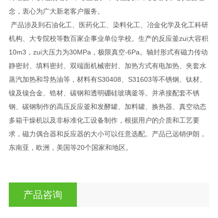
念，衷心为广大新老客户服务。
产品涉及到石油化工、医药化工、染料化工、冶金化学及化工科研
机构、大专院校等数百家企事业单位学校。生产的反应釜zui大容积
10m3，zui大压力为30MPa，极限真空-6Pa。轴封形式有磁力传动
静密封、填料密封、双端面机械密封、加热方式有电加热、夹套水
蒸汽加热和导热油等，材料有S30408、S31603等不锈钢、钛材、
镍及镍合金、锆材、碳钢和透明硼硅玻璃釜等。并承接配套不锈
钢、碳钢制作的高压反应釜和发酵罐、加料罐、换热器、真空动态
多箱干燥机以及非标准化工设备制作，根据用户的介质和工艺要
求，磁力偶合器和反应器的大小可以任意选配。产品已远销伊朗，
东南亚，欧洲，美国等20个国家和地区。
产品咨询