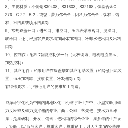
8、主要材质：不锈钢S30408、S31603、S32168，镍基合金C-
276、C-22、B-2，纯镍，蒙乃尔合金，因科乃尔合金，钛材，锆
材、衬四氟或喷涂四氟等。
9、常规釜盖开口：进气口、排空口、压力表爆破阀口、测温口、
取样口，还可根据客户要求增加固体加料口、冷却水进出口及出料
口等。
10、控制仪：配PID智能控制仪一台（无极调速、电机电流显示、
加热控制）。
11、其它附件：如果用户在釜盖增加其它附助装置（如冷凝回流装
置、恒压加料罐、接收装置、冷凝器等）等
有特殊要求，可*按照用户的要求加工制造。
威海环宇化机为中国内陆地区化工机械行业生产中、小型实验用磁
力反应釜及磁力搅拌器的专业厂商，公司工艺先进、技术力量雄
厚，是集研制、开发、销售，进出口的综合企业。集多年的生产设
计经验，以“服务客户，尊重客户，尊重员工，以人为本”的经营理