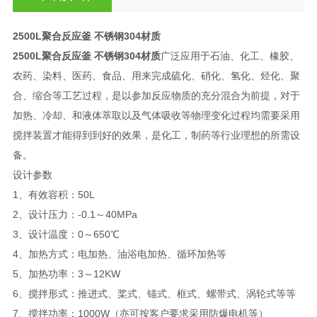
2500L聚合反应釜 不锈钢304材质
2500L聚合反应釜 不锈钢304材质
广泛应用于石油、化工、橡胶、
农药、染料、医药、食品、用来完成硫化、硝化、氢化、烃化、聚
合、缩合等工艺过程，是以参加反应物质的充分混合为前提，对于
加热、冷却、和液体萃取以及气体吸收等物理变化过程均需要采用
搅拌装置才能得到到好的效果，是化工，制药等行业理想的所需设
备。
设计参数
1、有效容积：50L
2、设计压力：-0.1～40MPa
3、设计温度：0～650℃
4、加热方式：电加热、油浴电加热、循环加热等
5、加热功率：3～12KW
6、搅拌形式：推进式、桨式、锚式、框式、螺带式、涡轮式等等
7、搅拌功率：1000W（亦可按客户要求采用防爆电机等）