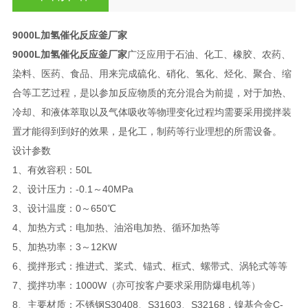
9000L加氢催化反应釜厂家
9000L加氢催化反应釜厂家
广泛应用于石油、化工、橡胶、农药、
染料、医药、食品、用来完成硫化、硝化、氢化、烃化、聚合、缩
合等工艺过程，是以参加反应物质的充分混合为前提，对于加热、
冷却、和液体萃取以及气体吸收等物理变化过程均需要采用搅拌装
置才能得到到好的效果，是化工，制药等行业理想的所需设备。
设计参数
1、有效容积：50L
2、设计压力：-0.1～40MPa
3、设计温度：0～650℃
4、加热方式：电加热、油浴电加热、循环加热等
5、加热功率：3～12KW
6、搅拌形式：推进式、桨式、锚式、框式、螺带式、涡轮式等等
7、搅拌功率：1000W（亦可按客户要求采用防爆电机等）
8、主要材质：不锈钢S30408、S31603、S32168，镍基合金C-