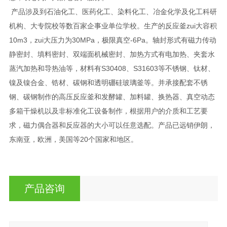
产品涉及到石油化工、医药化工、染料化工、冶金化学及化工科研
机构、大专院校等数百家企事业单位学校。生产的反应釜zui大容积
10m3，zui大压力为30MPa，极限真空-6Pa。轴封形式有磁力传动
静密封、填料密封、双端面机械密封、加热方式有电加热、夹套水
蒸汽加热和导热油等，材料有S30408、S31603等不锈钢、钛材、
镍及镍合金、锆材、碳钢和透明硼硅玻璃釜等。并承接配套不锈
钢、碳钢制作的高压反应釜和发酵罐、加料罐、换热器、真空动态
多箱干燥机以及非标准化工设备制作，根据用户的介质和工艺要
求，磁力偶合器和反应器的大小可以任意选配。产品已远销伊朗，
东南亚，欧洲，美国等20个国家和地区。
产品咨询