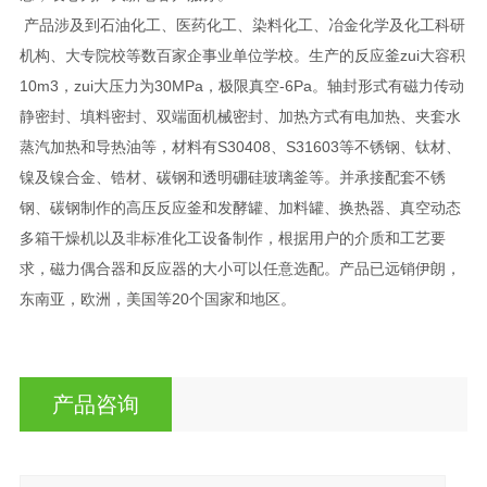
产品涉及到石油化工、医药化工、染料化工、冶金化学及化工科研
机构、大专院校等数百家企事业单位学校。生产的反应釜zui大容积
10m3，zui大压力为30MPa，极限真空-6Pa。轴封形式有磁力传动
静密封、填料密封、双端面机械密封、加热方式有电加热、夹套水
蒸汽加热和导热油等，材料有S30408、S31603等不锈钢、钛材、
镍及镍合金、锆材、碳钢和透明硼硅玻璃釜等。并承接配套不锈
钢、碳钢制作的高压反应釜和发酵罐、加料罐、换热器、真空动态
多箱干燥机以及非标准化工设备制作，根据用户的介质和工艺要
求，磁力偶合器和反应器的大小可以任意选配。产品已远销伊朗，
东南亚，欧洲，美国等20个国家和地区。
产品咨询