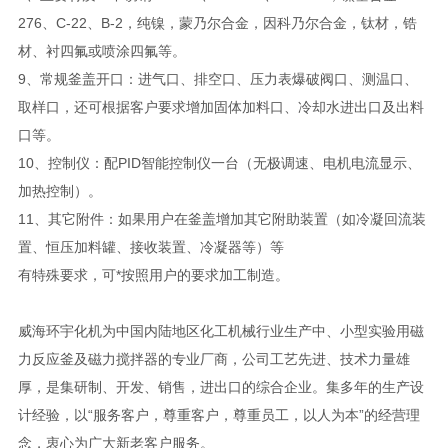
276、C-22、B-2，纯镍，蒙乃尔合金，因科乃尔合金，钛材，锆
材、衬四氟或喷涂四氟等。
9、常规釜盖开口：进气口、排空口、压力表爆破阀口、测温口、
取样口，还可根据客户要求增加固体加料口、冷却水进出口及出料
口等。
10、控制仪：配PID智能控制仪一台（无极调速、电机电流显示、
加热控制）。
11、其它附件：如果用户在釜盖增加其它附助装置（如冷凝回流装
置、恒压加料罐、接收装置、冷凝器等）等
有特殊要求，可*按照用户的要求加工制造。
威海环宇化机为中国内陆地区化工机械行业生产中、小型实验用磁
力反应釜及磁力搅拌器的专业厂商，公司工艺先进、技术力量雄
厚，是集研制、开发、销售，进出口的综合企业。集多年的生产设
计经验，以“服务客户，尊重客户，尊重员工，以人为本”的经营理
念，衷心为广大新老客户服务。