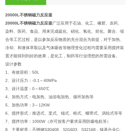
20000L不锈钢磁力反应釜
20000L不锈钢磁力反应釜
广泛应用于石油、化工、橡胶、农药、
染料、医药、食品、用来完成硫化、硝化、氢化、烃化、聚合、缩
合等工艺过程，是以参加反应物质的充分混合为前提，对于加热、
冷却、和液体萃取以及气体吸收等物理变化过程均需要采用搅拌装
置才能得到到好的效果，是化工，制药等行业理想的所需设备。
设计参数
1、有效容积：50L
2、设计压力：-0.1～40MPa
3、设计温度：0～650℃
4、加热方式：电加热、油浴电加热、循环加热等
5、加热功率：3～12KW
6、搅拌形式：推进式、桨式、锚式、框式、螺带式、涡轮式等等
7、搅拌功率：1000W（亦可按客户要求采用防爆电机等）
8、主要材质：不锈钢S30408、S31603、S32168，镍基合金C-