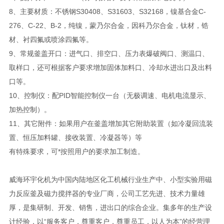
8、主要材质：不锈钢S30408、S31603、S32168，镍基合金C-
276、C-22、B-2，纯镍，蒙乃尔合金，因科乃尔合金，钛材，锆
材、衬四氟或喷涂四氟等。
9、常规釜盖开口：进气口、排空口、压力表爆破阀口、测温口、
取样口，还可根据客户要求增加固体加料口、冷却水进出口及出料
口等。
10、控制仪：配PID智能控制仪一台（无极调速、电机电流显示、
加热控制）。
11、其它附件：如果用户在釜盖增加其它附助装置（如冷凝回流装
置、恒压加料罐、接收装置、冷凝器等）等
有特殊要求，可*按照用户的要求加工制造。
威海环宇化机为中国内陆地区化工机械行业生产中、小型实验用磁
力反应釜及磁力搅拌器的专业厂商，公司工艺先进、技术力量雄
厚，是集研制、开发、销售，进出口的综合企业。集多年的生产设
计经验，以“服务客户，尊重客户，尊重员工，以人为本”的经营理