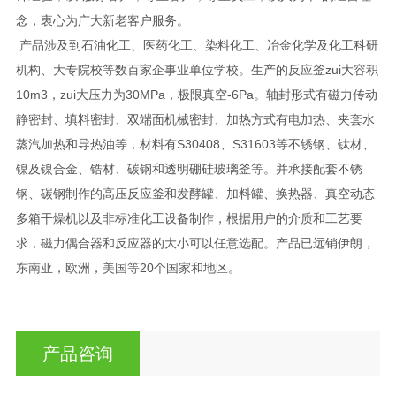
念，衷心为广大新老客户服务。
产品涉及到石油化工、医药化工、染料化工、冶金化学及化工科研
机构、大专院校等数百家企事业单位学校。生产的反应釜zui大容积
10m3，zui大压力为30MPa，极限真空-6Pa。轴封形式有磁力传动
静密封、填料密封、双端面机械密封、加热方式有电加热、夹套水
蒸汽加热和导热油等，材料有S30408、S31603等不锈钢、钛材、
镍及镍合金、锆材、碳钢和透明硼硅玻璃釜等。并承接配套不锈
钢、碳钢制作的高压反应釜和发酵罐、加料罐、换热器、真空动态
多箱干燥机以及非标准化工设备制作，根据用户的介质和工艺要
求，磁力偶合器和反应器的大小可以任意选配。产品已远销伊朗，
东南亚，欧洲，美国等20个国家和地区。
产品咨询