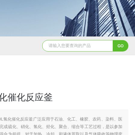
GSH-0.5L0.5L不锈钢磁力密封聚酯反应釜
GS
L氢化催化反应釜
00L氢化催化反应釜广泛应用于石油、化工、橡胶、农药、染料、医
完成硫化、硝化、氢化、烃化、聚合、缩合等工艺过程，是以参加
混合为前提，对于加热、冷却、和液体萃取以及气体吸收等物理变