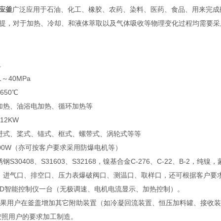
反应釜
广泛应用于石油、化工、橡胶、农药、染料、医药、食品、用来完成
提，对于加热、冷却、和液体萃取以及气体吸收等物理变化过程均需要采
L
1～40MPa
650℃
加热、油浴电加热、循环加热等
12KW
进式、桨式、锚式、框式、螺带式、涡轮式等等
000W（亦可按客户要求采用防爆电机等）
钢S30408、S31603、S32168，镍基合金C-276、C-22、B
：进气口、排空口、压力表爆破阀口、测温口、取样口，还可根据客户要
PID智能控制仪一台（无极调速、电机电流显示、加热控制）。
如果用户在釜盖增加其它附助装置（如冷凝回流装置、恒压加料罐、接收
按照用户的要求加工制造。