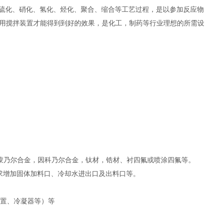
硫化、硝化、氢化、烃化、聚合、缩合等工艺过程，是以参加反应物
用搅拌装置才能得到到好的效果，是化工，制药等行业理想的所需设
-2，纯镍，蒙乃尔合金，因科乃尔合金，钛材，锆材、衬四氟或喷涂四氟等。
求增加固体加料口、冷却水进出口及出料口等。
装置、冷凝器等）等