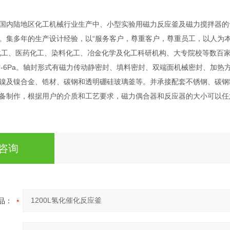
国内陆地区化工机械行业生产中、小型实验用磁力反应釜及磁力搅拌器的
。集多年的生产设计经验，以“服务客户，尊重客户，尊重员工，以人为本
工、医药化工、染料化工、冶金化学及化工科研机构、大专院校等数百家企事
空-6Pa。轴封形式有磁力传动静密封、填料密封、双端面机械密封、加热方式
镍及镍合金、锆材、碳钢和透明硼硅玻璃釜等。并承接配套不锈钢、碳钢
备制作，根据用户的介质和工艺要求，磁力偶合器和反应器的大小可以任
咨询
品：