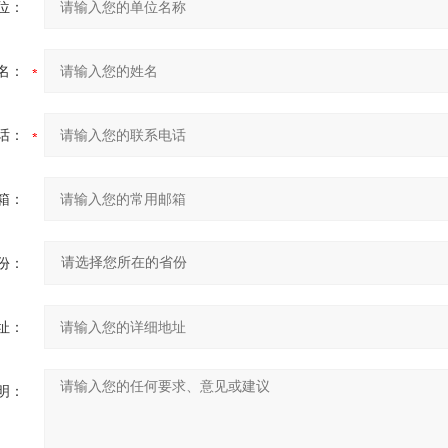
位：
名：
话：
箱：
份：
址：
明：