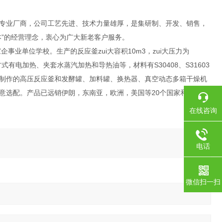
专业厂商，公司工艺先进、技术力量雄厚，是集研制、开发、销售，
”的经营理念，衷心为广大新老客户服务。
业单位学校。生产的反应釜zui大容积10m3，zui大压力为
有电加热、夹套水蒸汽加热和导热油等，材料有S30408、S31603
制作的高压反应釜和发酵罐、加料罐、换热器、真空动态多箱干燥机
意选配。产品已远销伊朗，东南亚，欧洲，美国等20个国家和地区。
在线咨询
电话
微信扫一扫