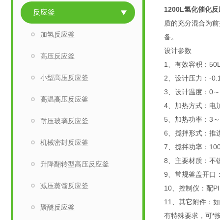
1200L氢化催化
反应釜
质的充分混合为前
加氢反应釜
备。
设计参数
高压反应釜
1、有效容积：50
小型高压反应釜
2、设计压力：-0.
3、设计温度：0～
高温高压反应釜
4、加热方式：电
5、加热功率：3～
耐压玻璃反应釜
6、搅拌形式：推
机械密封反应釜
7、搅拌功率：1
8、主要材质：不锈
升降翻转型高压反应釜
9、常规釜盖开口
减压蒸馏反应釜
10、控制仪：配
11、其它附件：
聚醚反应釜
有特殊要求，可*