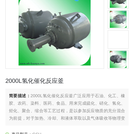
2000L氢化催化反应釜
简要描述：
2000L氢化催化反应釜广泛应用于石油、化工、橡
胶、农药、染料、医药、食品、用来完成硫化、硝化、氢化、
烃化、聚合、缩合等工艺过程，是以参加反应物质的充分混合
为前提，对于加热、冷却、和液体萃取以及气体吸收等物理变
化过程均需要采用搅拌装置才能得到到好的效果，是化工，制
药等行业理想的所需设备。