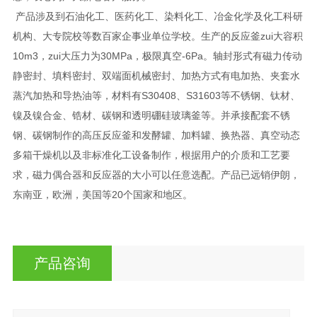
产品涉及到石油化工、医药化工、染料化工、冶金化学及化工科研
机构、大专院校等数百家企事业单位学校。生产的反应釜zui大容积
10m3，zui大压力为30MPa，极限真空-6Pa。轴封形式有磁力传动
静密封、填料密封、双端面机械密封、加热方式有电加热、夹套水
蒸汽加热和导热油等，材料有S30408、S31603等不锈钢、钛材、
镍及镍合金、锆材、碳钢和透明硼硅玻璃釜等。并承接配套不锈
钢、碳钢制作的高压反应釜和发酵罐、加料罐、换热器、真空动态
多箱干燥机以及非标准化工设备制作，根据用户的介质和工艺要
求，磁力偶合器和反应器的大小可以任意选配。产品已远销伊朗，
东南亚，欧洲，美国等20个国家和地区。
产品咨询