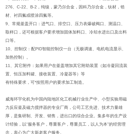
276、C-22、B-2，纯镍，蒙乃尔合金，因科乃尔合金，钛材，锆
材、衬四氟或喷涂四氟等。
9、常规釜盖开口：进气口、排空口、压力表爆破阀口、测温口、
取样口，还可根据客户要求增加固体加料口、冷却水进出口及出料
口等。
10、控制仪：配PID智能控制仪一台（无极调速、电机电流显示、
加热控制）。
11、其它附件：如果用户在釜盖增加其它附助装置（如冷凝回流装
置、恒压加料罐、接收装置、冷凝器等）等
有特殊要求，可*按照用户的要求加工制造。
威海环宇化机为中国内陆地区化工机械行业生产中、小型实验用磁
力反应釜及磁力搅拌器的专业厂商，公司工艺先进、技术力量雄
厚，是集研制、开发、销售，进出口的综合企业。集多年的生产设
计经验，以“服务客户，尊重客户，尊重员工，以人为本”的经营理
念，衷心为广大新老客户服务。