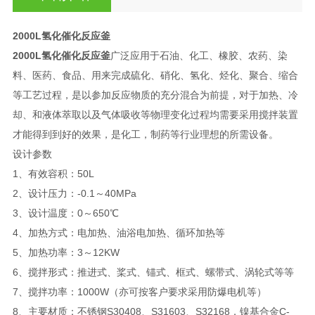
2000L氢化催化反应釜
2000L氢化催化反应釜
广泛应用于石油、化工、橡胶、农药、染
料、医药、食品、用来完成硫化、硝化、氢化、烃化、聚合、缩合
等工艺过程，是以参加反应物质的充分混合为前提，对于加热、冷
却、和液体萃取以及气体吸收等物理变化过程均需要采用搅拌装置
才能得到到好的效果，是化工，制药等行业理想的所需设备。
设计参数
1、有效容积：50L
2、设计压力：-0.1～40MPa
3、设计温度：0～650℃
4、加热方式：电加热、油浴电加热、循环加热等
5、加热功率：3～12KW
6、搅拌形式：推进式、桨式、锚式、框式、螺带式、涡轮式等等
7、搅拌功率：1000W（亦可按客户要求采用防爆电机等）
8、主要材质：不锈钢S30408、S31603、S32168，镍基合金C-