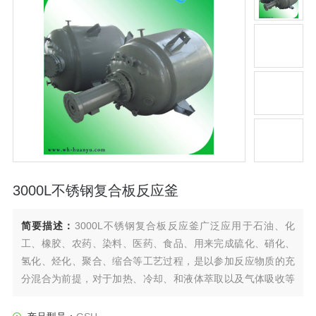
3000L不锈钢复合板反应釜
简要描述：
3000L不锈钢复合板反应釜广泛应用于石油、化
工、橡胶、农药、染料、医药、食品、用来完成硫化、硝化、
氢化、烃化、聚合、缩合等工艺过程，是以参加反应物质的充
分混合为前提，对于加热、冷却、和液体萃取以及气体吸收等
物理变化过程均需要采用搅拌装置才能得到到好的效果，是化
工，制药等行业理想的所需设备。