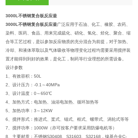
3000L不锈钢复合板反应釜
3000L不锈钢复合板反应釜
广泛应用于石油、化工、橡胶、农药、
染料、医药、食品、用来完成硫化、硝化、氢化、烃化、聚合、缩
合等工艺过程，是以参加反应物质的充分混合为前提，对于加热、
冷却、和液体萃取以及气体吸收等物理变化过程均需要采用搅拌装
置才能得到到好的效果，是化工，制药等行业理想的所需设备。
设计参数
1、有效容积：50L
2、设计压力：-0.1～40MPa
3、设计温度：0～650℃
4、加热方式：电加热、油浴电加热、循环加热等
5、加热功率：3～12KW
6、搅拌形式：推进式、桨式、锚式、框式、螺带式、涡轮式等等
7、搅拌功率：1000W（亦可按客户要求采用防爆电机等）
8、主要材质：不锈钢S30408、S31603、S32168，镍基合金C-