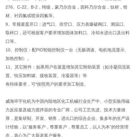
276、C-22、B-2，纯镍，蒙乃尔合金，因科乃尔合金，钛材，锆
材、衬四氟或喷涂四氟等。
9、常规釜盖开口：进气口、排空口、压力表爆破阀口、测温口、
取样口，还可根据客户要求增加固体加料口、冷却水进出口及出料
口等。
10、控制仪：配PID智能控制仪一台（无极调速、电机电流显示、
加热控制）。
11、其它附件：如果用户在釜盖增加其它附助装置（如冷凝回流装
置、恒压加料罐、接收装置、冷凝器等）等
有特殊要求，可*按照用户的要求加工制造。
威海环宇化机为中国内陆地区化工机械行业生产中、小型实验用磁
力反应釜及磁力搅拌器的专业厂商，公司工艺先进、技术力量雄
厚，是集研制、开发、销售，进出口的综合企业。集多年的生产设
计经验，以“服务客户，尊重客户，尊重员工，以人为本”的经营理
念，衷心为广大新老客户服务。