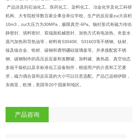
产品涉及到石油化工、医药化工、染料化工、冶金化学及化工科研
机构、大专院校等数百家企事业单位学校。生产的反应釜zui大容积
10m3，zui大压力为30MPa，极限真空-6Pa。轴封形式有磁力传动
静密封、填料密封、双端面机械密封、加热方式有电加热、夹套水
蒸汽加热和导热油等，材料有S30408、S31603等不锈钢、钛材、
镍及镍合金、锆材、碳钢和透明硼硅玻璃釜等。并承接配套不锈
钢、碳钢制作的高压反应釜和发酵罐、加料罐、换热器、真空动态
多箱干燥机以及非标准化工设备制作，根据用户的介质和工艺要
求，磁力偶合器和反应器的大小可以任意选配。产品已远销伊朗，
东南亚，欧洲，美国等20个国家和地区。
产品咨询