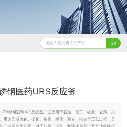
GSH-6500L6500L防爆加氢工业反应釜
GSH-
L不锈钢医药URS反应釜
00L不锈钢医药URS反应釜广泛应用于石油、化工、橡胶、农药、染
、用来完成硫化、硝化、氢化、烃化、聚合、缩合等工艺过程，是
的充分混合为前提，对于加热、冷却、和液体萃取以及气体吸收等