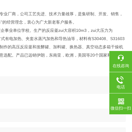
专业厂商，公司工艺先进、技术力量雄厚，是集研制、开发、销售，
”的经营理念，衷心为广大新老客户服务。
业单位学校。生产的反应釜zui大容积10m3，zui大压力为
有电加热、夹套水蒸汽加热和导热油等，材料有S30408、S31603
制作的高压反应釜和发酵罐、加料罐、换热器、真空动态多箱干燥机
意选配。产品已远销伊朗，东南亚，欧洲，美国等20个国家和地区。
在线咨询
电话
微信扫一扫