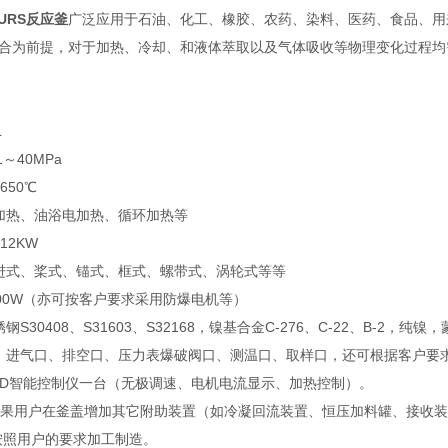
URS反应釜
广泛应用于石油、化工、橡胶、农药、染料、医药、食品、用
合为前提，对于加热、冷却、和液体萃取以及气体吸收等物理变化过程均
L
1～40MPa
650℃
加热、油浴电加热、循环加热等
12KW
进式、桨式、锚式、框式、螺带式、涡轮式等等
000W（亦可按客户要求采用防爆电机等）
钢S30408、S31603、S32168，镍基合金C-276、C-22、B
：进气口、排空口、压力表爆破阀口、测温口、取样口，还可根据客户要
PID智能控制仪一台（无极调速、电机电流显示、加热控制）。
如果用户在釜盖增加其它附助装置（如冷凝回流装置、恒压加料罐、接收
按照用户的要求加工制造。