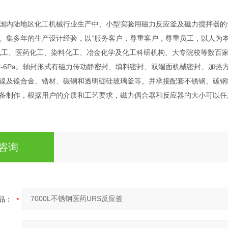
国内陆地区化工机械行业生产中、小型实验用磁力反应釜及磁力搅拌器的
。集多年的生产设计经验，以“服务客户，尊重客户，尊重员工，以人为本
工、医药化工、染料化工、冶金化学及化工科研机构、大专院校等数百家企事
空-6Pa。轴封形式有磁力传动静密封、填料密封、双端面机械密封、加热方式
镍及镍合金、锆材、碳钢和透明硼硅玻璃釜等。并承接配套不锈钢、碳钢
备制作，根据用户的介质和工艺要求，磁力偶合器和反应器的大小可以任
咨询
品：