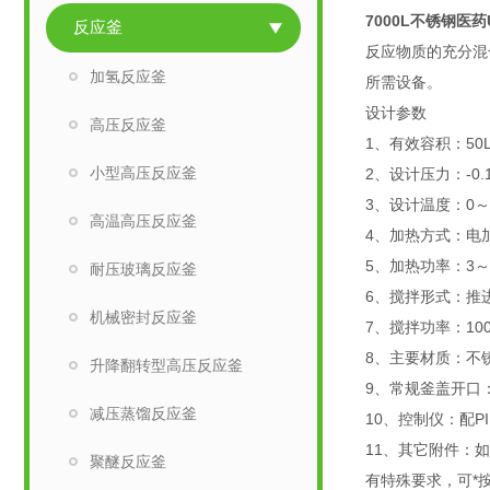
7000L不锈钢医药
反应釜
反应物质的充分混
加氢反应釜
所需设备。
设计参数
高压反应釜
1、有效容积：50
小型高压反应釜
2、设计压力：-0.
3、设计温度：0～
高温高压反应釜
4、加热方式：电
5、加热功率：3～
耐压玻璃反应釜
6、搅拌形式：推
机械密封反应釜
7、搅拌功率：1
8、主要材质：不锈
升降翻转型高压反应釜
9、常规釜盖开口
减压蒸馏反应釜
10、控制仪：配
11、其它附件：
聚醚反应釜
有特殊要求，可*