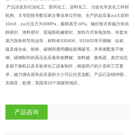
产品涉及到石油化工、医药化工、染料化工、冶金化学及化工科研
机构、大专院校等数百家企事业单位学校。生产的反应釜zui大容积
10m3，zui大压力为30MPa，极限真空-6Pa。轴封形式有磁力传动
静密封、填料密封、双端面机械密封、加热方式有电加热、夹套水
蒸汽加热和导热油等，材料有S30408、S31603等不锈钢、钛材、
镍及镍合金、锆材、碳钢和透明硼硅玻璃釜等。并承接配套不锈
钢、碳钢制作的高压反应釜和发酵罐、加料罐、换热器、真空动态
多箱干燥机以及非标准化工设备制作，根据用户的介质和工艺要
求，磁力偶合器和反应器的大小可以任意选配。产品已远销伊朗，
东南亚，欧洲，美国等20个国家和地区。
产品咨询