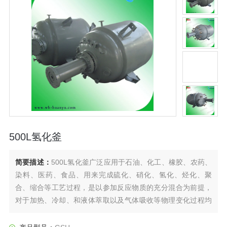
500L氢化釜
简要描述：
500L氢化釜广泛应用于石油、化工、橡胶、农药、
染料、医药、食品、用来完成硫化、硝化、氢化、烃化、聚
合、缩合等工艺过程，是以参加反应物质的充分混合为前提，
对于加热、冷却、和液体萃取以及气体吸收等物理变化过程均
需要采用搅拌装置才能得到到好的效果，是化工，制药等行业
理想的所需设备。