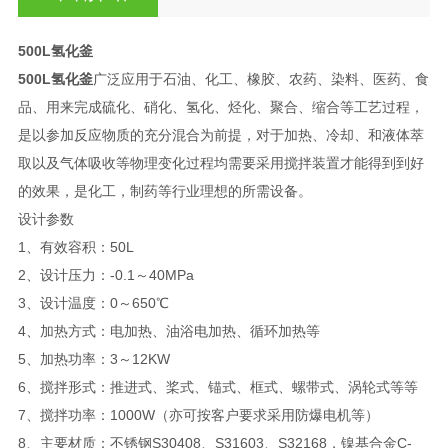
500L氢化釜
500L氢化釜
广泛应用于石油、化工、橡胶、农药、染料、医药、食
品、用来完成硫化、硝化、氢化、烃化、聚合、缩合等工艺过程，
是以参加反应物质的充分混合为前提，对于加热、冷却、和液体萃
取以及气体吸收等物理变化过程均需要采用搅拌装置才能得到到好
的效果，是化工，制药等行业理想的所需设备。
设计参数
1、有效容积：50L
2、设计压力：-0.1～40MPa
3、设计温度：0～650℃
4、加热方式：电加热、油浴电加热、循环加热等
5、加热功率：3～12KW
6、搅拌形式：推进式、桨式、锚式、框式、螺带式、涡轮式等等
7、搅拌功率：1000W（亦可按客户要求采用防爆电机等）
8、主要材质：不锈钢S30408、S31603、S32168，镍基合金C-