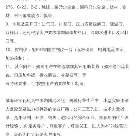
276、C-22、B-2，纯镍，蒙乃尔合金，因科乃尔合金，钛材，锆
材、衬四氟或喷涂四氟等。
9、常规釜盖开口：进气口、排空口、压力表爆破阀口、测温口、
取样口，还可根据客户要求增加固体加料口、冷却水进出口及出料
口等。
10、控制仪：配PID智能控制仪一台（无极调速、电机电流显示、
加热控制）。
11、其它附件：如果用户在釜盖增加其它附助装置（如冷凝回流装
置、恒压加料罐、接收装置、冷凝器等）等
有特殊要求，可*按照用户的要求加工制造。
威海环宇化机为中国内陆地区化工机械行业生产中、小型实验用磁
力反应釜及磁力搅拌器的专业厂商，公司工艺先进、技术力量雄
厚，是集研制、开发、销售，进出口的综合企业。集多年的生产设
计经验，以“服务客户，尊重客户，尊重员工，以人为本”的经营理
念，衷心为广大新老客户服务。