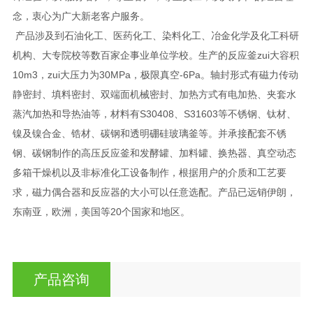
念，衷心为广大新老客户服务。
产品涉及到石油化工、医药化工、染料化工、冶金化学及化工科研
机构、大专院校等数百家企事业单位学校。生产的反应釜zui大容积
10m3，zui大压力为30MPa，极限真空-6Pa。轴封形式有磁力传动
静密封、填料密封、双端面机械密封、加热方式有电加热、夹套水
蒸汽加热和导热油等，材料有S30408、S31603等不锈钢、钛材、
镍及镍合金、锆材、碳钢和透明硼硅玻璃釜等。并承接配套不锈
钢、碳钢制作的高压反应釜和发酵罐、加料罐、换热器、真空动态
多箱干燥机以及非标准化工设备制作，根据用户的介质和工艺要
求，磁力偶合器和反应器的大小可以任意选配。产品已远销伊朗，
东南亚，欧洲，美国等20个国家和地区。
产品咨询