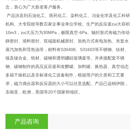
念，衷心为广大新老客户服务。
产品涉及到石油化工、医药化工、染料化工、冶金化学及化工科研
机构、大专院校等数百家企事业单位学校。生产的反应釜zui大容积
10m3，zui大压力为30MPa，极限真空-6Pa。轴封形式有磁力传动
静密封、填料密封、双端面机械密封、加热方式有电加热、夹套水
蒸汽加热和导热油等，材料有S30408、S31603等不锈钢、钛材、
镍及镍合金、锆材、碳钢和透明硼硅玻璃釜等。并承接配套不锈
钢、碳钢制作的高压反应釜和发酵罐、加料罐、换热器、真空动态
多箱干燥机以及非标准化工设备制作，根据用户的介质和工艺要
求，磁力偶合器和反应器的大小可以任意选配。产品已远销伊朗，
东南亚，欧洲，美国等20个国家和地区。
产品咨询