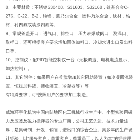
8、主要材质：不锈钢S30408、S31603、S32168，镍基合金C-
276、C-22、B-2，纯镍，蒙乃尔合金，因科乃尔合金，钛材，锆
材、衬四氟或喷涂四氟等。
9、常规釜盖开口：进气口、排空口、压力表爆破阀口、测温口、
取样口，还可根据客户要求增加固体加料口、冷却水进出口及出料
口等。
10、控制仪：配PID智能控制仪一台（无极调速、电机电流显示、
加热控制）。
11、其它附件：如果用户在釜盖增加其它附助装置（如冷凝回流装
置、恒压加料罐、接收装置、冷凝器等）等
有特殊要求，可*按照用户的要求加工制造。
威海环宇化机为中国内陆地区化工机械行业生产中、小型实验用磁
力反应釜及磁力搅拌器的专业厂商，公司工艺先进、技术力量雄
厚，是集研制、开发、销售，进出口的综合企业。集多年的生产设
计经验，以“服务客户，尊重客户，尊重员工，以人为本”的经营理