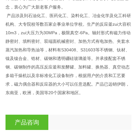
念，衷心为广大新老客户服务。
产品涉及到石油化工、医药化工、染料化工、冶金化学及化工科研
机构、大专院校等数百家企事业单位学校。生产的反应釜zui大容积
10m3，zui大压力为30MPa，极限真空-6Pa。轴封形式有磁力传动
静密封、填料密封、双端面机械密封、加热方式有电加热、夹套水
蒸汽加热和导热油等，材料有S30408、S31603等不锈钢、钛材、
镍及镍合金、锆材、碳钢和透明硼硅玻璃釜等。并承接配套不锈
钢、碳钢制作的高压反应釜和发酵罐、加料罐、换热器、真空动态
多箱干燥机以及非标准化工设备制作，根据用户的介质和工艺要
求，磁力偶合器和反应器的大小可以任意选配。产品已远销伊朗，
东南亚，欧洲，美国等20个国家和地区。
产品咨询