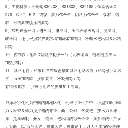
8、主要材质：不锈钢S30408、S31603、S32168，镍基合金C-
276、C-22、B-2，纯镍，蒙乃尔合金，因科乃尔合金，钛材，锆
材、衬四氟或喷涂四氟等。
9、常规釜盖开口：进气口、排空口、压力表爆破阀口、测温口、
取样口，还可根据客户要求增加固体加料口、冷却水进出口及出料
口等。
10、控制仪：配PID智能控制仪一台（无极调速、电机电流显示、
加热控制）。
11、其它附件：如果用户在釜盖增加其它附助装置（如冷凝回流装
置、恒压加料罐、接收装置、冷凝器等）等
有特殊要求，可*按照用户的要求加工制造。
威海环宇化机为中国内陆地区化工机械行业生产中、小型实验用磁
力反应釜及磁力搅拌器的专业厂商，公司工艺先进、技术力量雄
厚，是集研制、开发、销售，进出口的综合企业。集多年的生产设
计经验，以“服务客户，尊重客户，尊重员工，以人为本”的经营理