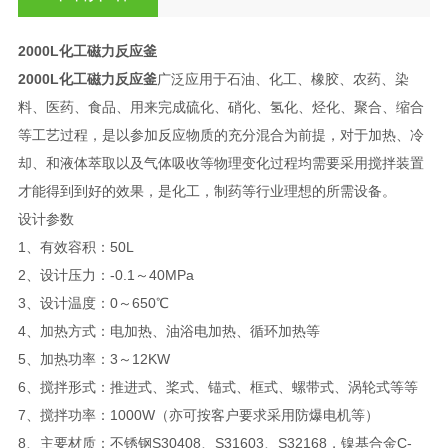
2000L化工磁力反应釜
2000L化工磁力反应釜
广泛应用于石油、化工、橡胶、农药、染
料、医药、食品、用来完成硫化、硝化、氢化、烃化、聚合、缩合
等工艺过程，是以参加反应物质的充分混合为前提，对于加热、冷
却、和液体萃取以及气体吸收等物理变化过程均需要采用搅拌装置
才能得到到好的效果，是化工，制药等行业理想的所需设备。
设计参数
1、有效容积：50L
2、设计压力：-0.1～40MPa
3、设计温度：0～650℃
4、加热方式：电加热、油浴电加热、循环加热等
5、加热功率：3～12KW
6、搅拌形式：推进式、桨式、锚式、框式、螺带式、涡轮式等等
7、搅拌功率：1000W（亦可按客户要求采用防爆电机等）
8、主要材质：不锈钢S30408、S31603、S32168，镍基合金C-