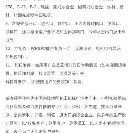
276、C-22、B-2，纯镍，蒙乃尔合金，因科乃尔合金，钛材，锆
材、衬四氟或喷涂四氟等。
9、常规釜盖开口：进气口、排空口、压力表爆破阀口、测温口、
取样口，还可根据客户要求增加固体加料口、冷却水进出口及出料
口等。
10、控制仪：配PID智能控制仪一台（无极调速、电机电流显示、
加热控制）。
11、其它附件：如果用户在釜盖增加其它附助装置（如冷凝回流装
置、恒压加料罐、接收装置、冷凝器等）等
有特殊要求，可*按照用户的要求加工制造。
威海环宇化机为中国内陆地区化工机械行业生产中、小型实验用磁
力反应釜及磁力搅拌器的专业厂商，公司工艺先进、技术力量雄
厚，是集研制、开发、销售，进出口的综合企业。集多年的生产设
计经验，以“服务客户，尊重客户，尊重员工，以人为本”的经营理
念，衷心为广大新老客户服务。