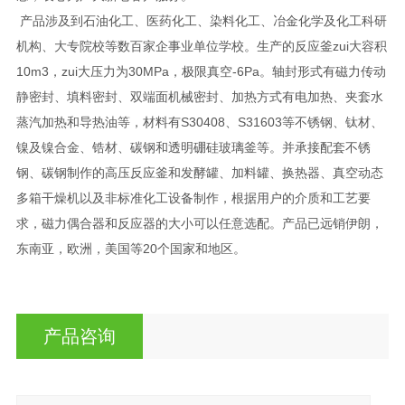
产品涉及到石油化工、医药化工、染料化工、冶金化学及化工科研
机构、大专院校等数百家企事业单位学校。生产的反应釜zui大容积
10m3，zui大压力为30MPa，极限真空-6Pa。轴封形式有磁力传动
静密封、填料密封、双端面机械密封、加热方式有电加热、夹套水
蒸汽加热和导热油等，材料有S30408、S31603等不锈钢、钛材、
镍及镍合金、锆材、碳钢和透明硼硅玻璃釜等。并承接配套不锈
钢、碳钢制作的高压反应釜和发酵罐、加料罐、换热器、真空动态
多箱干燥机以及非标准化工设备制作，根据用户的介质和工艺要
求，磁力偶合器和反应器的大小可以任意选配。产品已远销伊朗，
东南亚，欧洲，美国等20个国家和地区。
产品咨询