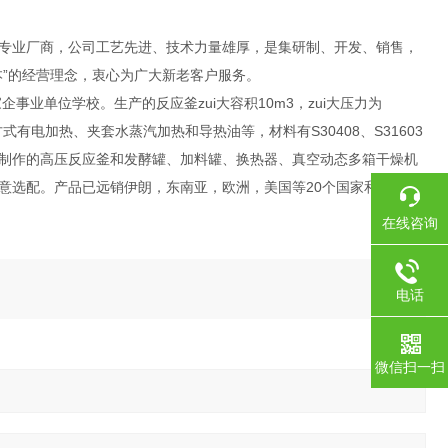
专业厂商，公司工艺先进、技术力量雄厚，是集研制、开发、销售，
”的经营理念，衷心为广大新老客户服务。
业单位学校。生产的反应釜zui大容积10m3，zui大压力为
有电加热、夹套水蒸汽加热和导热油等，材料有S30408、S31603
制作的高压反应釜和发酵罐、加料罐、换热器、真空动态多箱干燥机
意选配。产品已远销伊朗，东南亚，欧洲，美国等20个国家和地区。
在线咨询
电话
微信扫一扫