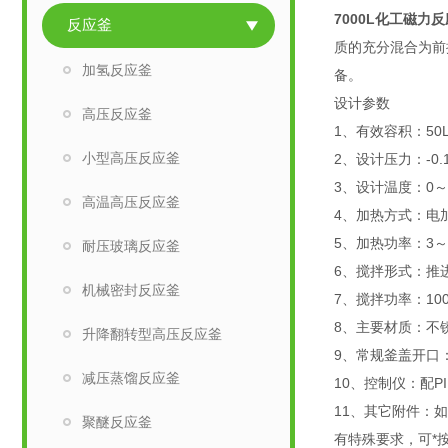
7000L化工磁力
反应釜
质的充分混合为前
加氢反应釜
备。
设计参数
高压反应釜
1、有效容积：50
小型高压反应釜
2、设计压力：-0.
3、设计温度：0～
高温高压反应釜
4、加热方式：电
5、加热功率：3～
耐压玻璃反应釜
6、搅拌形式：推
机械密封反应釜
7、搅拌功率：1
8、主要材质：不锈
升降翻转型高压反应釜
9、常规釜盖开口
减压蒸馏反应釜
10、控制仪：配
11、其它附件：
聚醚反应釜
有特殊要求，可*