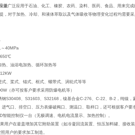
反应釜
广泛应用于石油、化工、橡胶、农药、染料、医药、食品、用来完成
提，对于加热、冷却、和液体萃取以及气体吸收等物理变化过程均需要采
L
1～40MPa
650℃
加热、油浴电加热、循环加热等
12KW
进式、桨式、锚式、框式、螺带式、涡轮式等等
000W（亦可按客户要求采用防爆电机等）
钢S30408、S31603、S32168，镍基合金C-276、C-22、B
：进气口、排空口、压力表爆破阀口、测温口、取样口，还可根据客户要
PID智能控制仪一台（无极调速、电机电流显示、加热控制）。
如果用户在釜盖增加其它附助装置（如冷凝回流装置、恒压加料罐、接收
按照用户的要求加工制造。