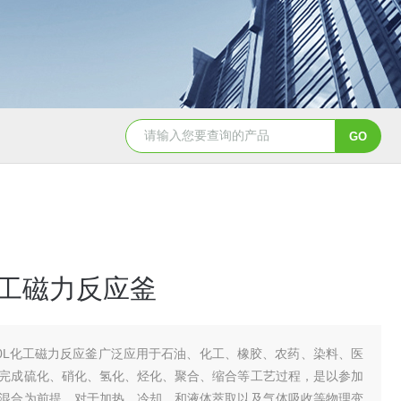
GSH-0.5L0.5L不锈钢磁力密封聚酯反应釜
GS
L化工磁力反应釜
00L化工磁力反应釜广泛应用于石油、化工、橡胶、农药、染料、医
完成硫化、硝化、氢化、烃化、聚合、缩合等工艺过程，是以参加
混合为前提，对于加热、冷却、和液体萃取以及气体吸收等物理变