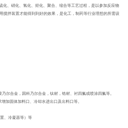
硫化、硝化、氢化、烃化、聚合、缩合等工艺过程，是以参加反应物
用搅拌装置才能得到到好的效果，是化工，制药等行业理想的所需设
-2，纯镍，蒙乃尔合金，因科乃尔合金，钛材，锆材、衬四氟或喷涂四氟等。
求增加固体加料口、冷却水进出口及出料口等。
装置、冷凝器等）等