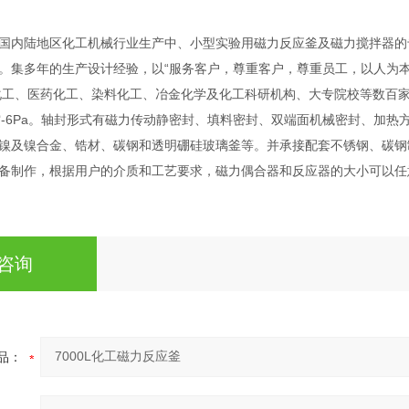
国内陆地区化工机械行业生产中、小型实验用磁力反应釜及磁力搅拌器的
。集多年的生产设计经验，以“服务客户，尊重客户，尊重员工，以人为本
工、医药化工、染料化工、冶金化学及化工科研机构、大专院校等数百家企事
空-6Pa。轴封形式有磁力传动静密封、填料密封、双端面机械密封、加热方式
镍及镍合金、锆材、碳钢和透明硼硅玻璃釜等。并承接配套不锈钢、碳钢
备制作，根据用户的介质和工艺要求，磁力偶合器和反应器的大小可以任
咨询
品：