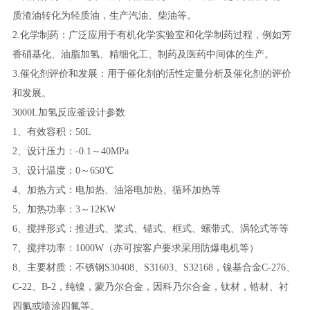
质渣油转化为轻质油，生产汽油、柴油等。
2.化学制药：广泛应用于有机化学实验室和化学制药过程，例如芳
香硝基化、油脂加氢、精细化工、制药及医药中间体的生产。
3.催化剂评价和发展：用于催化剂的活性定量分析及催化剂的评价
和发展。
3000L加氢反应釜设计参数
1、有效容积：50L
2、设计压力：-0.1～40MPa
3、设计温度：0～650℃
4、加热方式：电加热、油浴电加热、循环加热等
5、加热功率：3～12KW
6、搅拌形式：推进式、桨式、锚式、框式、螺带式、涡轮式等等
7、搅拌功率：1000W（亦可按客户要求采用防爆电机等）
8、主要材质：不锈钢S30408、S31603、S32168，镍基合金C-276、
C-22、B-2，纯镍，蒙乃尔合金，因科乃尔合金，钛材，锆材、衬
四氟或喷涂四氟等。