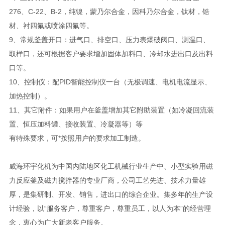
276、C-22、B-2，纯镍，蒙乃尔合金，因科乃尔合金，钛材，锆
材、衬四氟或喷涂四氟等。
9、常规釜盖开口：进气口、排空口、压力表爆破阀口、测温口、
取样口，还可根据客户要求增加固体加料口、冷却水进出口及出料
口等。
10、控制仪：配PID智能控制仪一台（无极调速、电机电流显示、
加热控制）。
11、其它附件：如果用户在釜盖增加其它附助装置（如冷凝回流装
置、恒压加料罐、接收装置、冷凝器等）等
有特殊要求，可*按照用户的要求加工制造。
威海环宇化机为中国内陆地区化工机械行业生产中、小型实验用磁
力反应釜及磁力搅拌器的专业厂商，公司工艺先进、技术力量雄
厚，是集研制、开发、销售，进出口的综合企业。集多年的生产设
计经验，以“服务客户，尊重客户，尊重员工，以人为本”的经营理
念，衷心为广大新老客户服务。