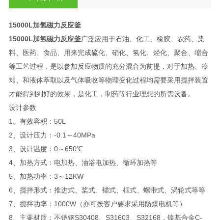
15000L加氢磁力反应釜
15000L加氢磁力反应釜
广泛应用于石油、化工、橡胶、农药、染
料、医药、食品、用来完成硫化、硝化、氢化、烃化、聚合、缩合
等工艺过程，是以参加反应物质的充分混合为前提，对于加热、冷
却、和液体萃取以及气体吸收等物理变化过程均需要采用搅拌装置
才能得到到好的效果，是化工，制药等行业理想的所需设备。
设计参数
1、有效容积：50L
2、设计压力：-0.1～40MPa
3、设计温度：0～650℃
4、加热方式：电加热、油浴电加热、循环加热等
5、加热功率：3～12KW
6、搅拌形式：推进式、桨式、锚式、框式、螺带式、涡轮式等等
7、搅拌功率：1000W（亦可按客户要求采用防爆电机等）
8、主要材质：不锈钢S30408、S31603、S32168，镍基合金C-