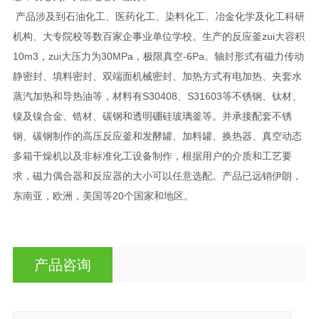
产品涉及到石油化工、医药化工、染料化工、冶金化学及化工科研
机构、大专院校等数百家企事业单位学校。生产的反应釜zui大容积
10m3，zui大压力为30MPa，极限真空-6Pa。轴封形式有磁力传动
静密封、填料密封、双端面机械密封、加热方式有电加热、夹套水
蒸汽加热和导热油等，材料有S30408、S31603等不锈钢、钛材、
镍及镍合金、锆材、碳钢和透明硼硅玻璃釜等。并承接配套不锈
钢、碳钢制作的高压反应釜和发酵罐、加料罐、换热器、真空动态
多箱干燥机以及非标准化工设备制作，根据用户的介质和工艺要
求，磁力偶合器和反应器的大小可以任意选配。产品已远销伊朗，
东南亚，欧洲，美国等20个国家和地区。
产品咨询