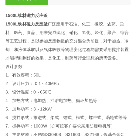
1500L钛材磁力反应釜
1500L钛材磁力反应釜
广泛应用于石油、化工、橡胶、农药、染
料、医药、食品、用来完成硫化、硝化、氢化、烃化、聚合、缩合
等工艺过程，是以参加反应物质的充分混合为前提，对于加热、冷
却、和液体萃取以及气体吸收等物理变化过程均需要采用搅拌装置
才能得到到好的效果，是化工，制药等行业理想的所需设备。
设计参数
1、有效容积：50L
2、设计压力：-0.1～40MPa
3、设计温度：0～650℃
4、加热方式：电加热、油浴电加热、循环加热等
5、加热功率：3～12KW
6、搅拌形式：推进式、桨式、锚式、框式、螺带式、涡轮式等等
7、搅拌功率：1000W（亦可按客户要求采用防爆电机等）
8、主要材质：不锈钢S30408、S31603、S32168，镍基合金C-