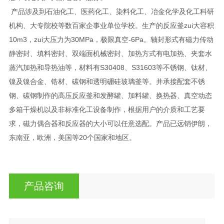
产品涉及到石油化工、医药化工、染料化工、冶金化学及化工科研
机构、大专院校等数百家企事业单位学校。生产的反应釜zui大容积
10m3，zui大压力为30MPa，极限真空-6Pa。轴封形式有磁力传动
静密封、填料密封、双端面机械密封、加热方式有电加热、夹套水
蒸汽加热和导热油等，材料有S30408、S31603等不锈钢、钛材、
镍及镍合金、锆材、碳钢和透明硼硅玻璃釜等。并承接配套不锈
钢、碳钢制作的高压反应釜和发酵罐、加料罐、换热器、真空动态
多箱干燥机以及非标准化工设备制作，根据用户的介质和工艺要
求，磁力偶合器和反应器的大小可以任意选配。产品已远销伊朗，
东南亚，欧洲，美国等20个国家和地区。
产品咨询