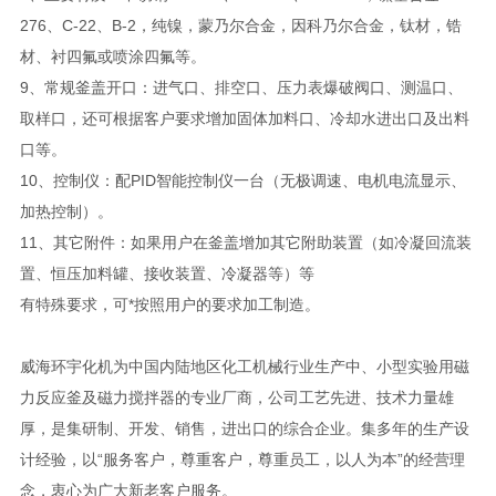
276、C-22、B-2，纯镍，蒙乃尔合金，因科乃尔合金，钛材，锆
材、衬四氟或喷涂四氟等。
9、常规釜盖开口：进气口、排空口、压力表爆破阀口、测温口、
取样口，还可根据客户要求增加固体加料口、冷却水进出口及出料
口等。
10、控制仪：配PID智能控制仪一台（无极调速、电机电流显示、
加热控制）。
11、其它附件：如果用户在釜盖增加其它附助装置（如冷凝回流装
置、恒压加料罐、接收装置、冷凝器等）等
有特殊要求，可*按照用户的要求加工制造。
威海环宇化机为中国内陆地区化工机械行业生产中、小型实验用磁
力反应釜及磁力搅拌器的专业厂商，公司工艺先进、技术力量雄
厚，是集研制、开发、销售，进出口的综合企业。集多年的生产设
计经验，以“服务客户，尊重客户，尊重员工，以人为本”的经营理
念，衷心为广大新老客户服务。