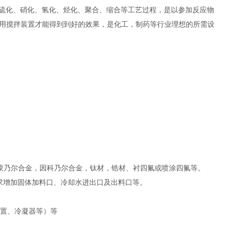
硫化、硝化、氢化、烃化、聚合、缩合等工艺过程，是以参加反应物
用搅拌装置才能得到到好的效果，是化工，制药等行业理想的所需设
-2，纯镍，蒙乃尔合金，因科乃尔合金，钛材，锆材、衬四氟或喷涂四氟等。
求增加固体加料口、冷却水进出口及出料口等。
装置、冷凝器等）等