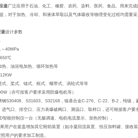
反应釜
广泛应用于石油、化工、橡胶、农药、染料、医药、食品、用来完成
提，对于加热、冷却、和液体萃取以及气体吸收等物理变化过程均需要采
应釜
设计参数
L
1～40MPa
650℃
加热、油浴电加热、循环加热等
12KW
进式、桨式、锚式、框式、螺带式、涡轮式等等
000W（亦可按客户要求采用防爆电机等）
钢S30408、S31603、S32168，镍基合金C-276、C-22、B
：进气口、排空口、压力表爆破阀口、测温口、取样口，还可根据客户要
PID智能控制仪一台（无极调速、电机电流显示、加热控制）。
如果用户在釜盖增加其它附助装置（如冷凝回流装置、恒压加料罐、接收
按照用户的要求加工制造。