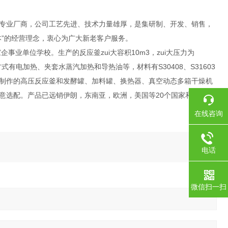
专业厂商，公司工艺先进、技术力量雄厚，是集研制、开发、销售，
”的经营理念，衷心为广大新老客户服务。
业单位学校。生产的反应釜zui大容积10m3，zui大压力为
有电加热、夹套水蒸汽加热和导热油等，材料有S30408、S31603
制作的高压反应釜和发酵罐、加料罐、换热器、真空动态多箱干燥机
意选配。产品已远销伊朗，东南亚，欧洲，美国等20个国家和地区。
在线咨询
电话
微信扫一扫