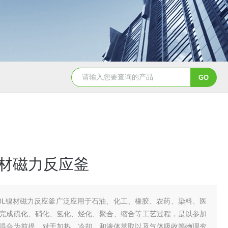
GSH-0.5L0.5L不锈钢磁力密封聚酯反应釜
GS
L镍材磁力反应釜
00L镍材磁力反应釜广泛应用于石油、化工、橡胶、农药、染料、医
完成硫化、硝化、氢化、烃化、聚合、缩合等工艺过程，是以参加
混合为前提，对于加热、冷却、和液体萃取以及气体吸收等物理变