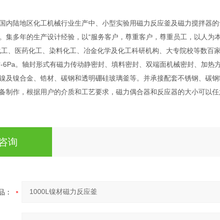
国内陆地区化工机械行业生产中、小型实验用磁力反应釜及磁力搅拌器的
。集多年的生产设计经验，以“服务客户，尊重客户，尊重员工，以人为本
工、医药化工、染料化工、冶金化学及化工科研机构、大专院校等数百家企事
空-6Pa。轴封形式有磁力传动静密封、填料密封、双端面机械密封、加热方式
镍及镍合金、锆材、碳钢和透明硼硅玻璃釜等。并承接配套不锈钢、碳钢
备制作，根据用户的介质和工艺要求，磁力偶合器和反应器的大小可以任
咨询
品：