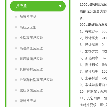
1000L镍材磁力
反应釜
质的充分混合为前
加氢反应釜
备。
000L镍材磁力反
高压反应釜
1、有效容积：50
小型高压反应釜
2、设计压力：-0.
3、设计温度：0～
高温高压反应釜
4、加热方式：电
5、加热功率：3～
耐压玻璃反应釜
6、搅拌形式：推
机械密封反应釜
7、搅拌功率：1
8、主要材质：不锈
升降翻转型高压反应釜
9、常规釜盖开口
减压蒸馏反应釜
10、控制仪：配
11、其它附件：
聚醚反应釜
有特殊要求，可*