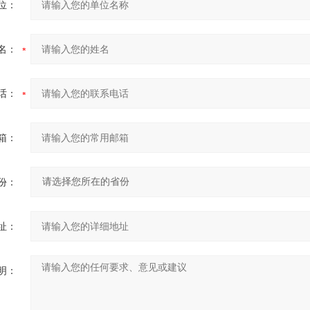
位：
名：
话：
箱：
份：
址：
明：