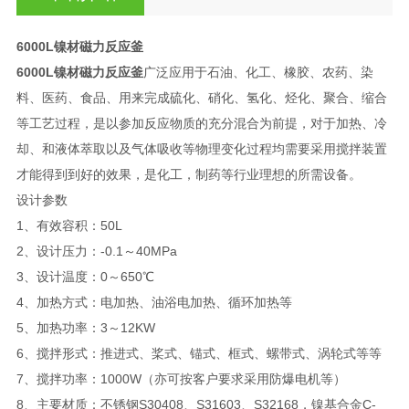
6000L镍材磁力反应釜
6000L镍材磁力反应釜
广泛应用于石油、化工、橡胶、农药、染
料、医药、食品、用来完成硫化、硝化、氢化、烃化、聚合、缩合
等工艺过程，是以参加反应物质的充分混合为前提，对于加热、冷
却、和液体萃取以及气体吸收等物理变化过程均需要采用搅拌装置
才能得到到好的效果，是化工，制药等行业理想的所需设备。
设计参数
1、有效容积：50L
2、设计压力：-0.1～40MPa
3、设计温度：0～650℃
4、加热方式：电加热、油浴电加热、循环加热等
5、加热功率：3～12KW
6、搅拌形式：推进式、桨式、锚式、框式、螺带式、涡轮式等等
7、搅拌功率：1000W（亦可按客户要求采用防爆电机等）
8、主要材质：不锈钢S30408、S31603、S32168，镍基合金C-