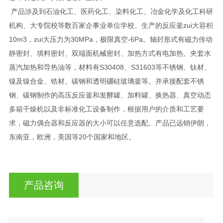
产品涉及到石油化工、医药化工、染料化工、冶金化学及化工科研
机构、大专院校等数百家企事业单位学校。生产的反应釜zui大容积
10m3，zui大压力为30MPa，极限真空-6Pa。轴封形式有磁力传动
静密封、填料密封、双端面机械密封、加热方式有电加热、夹套水
蒸汽加热和导热油等，材料有S30408、S31603等不锈钢、钛材、
镍及镍合金、锆材、碳钢和透明硼硅玻璃釜等。并承接配套不锈
钢、碳钢制作的高压反应釜和发酵罐、加料罐、换热器、真空动态
多箱干燥机以及非标准化工设备制作，根据用户的介质和工艺要
求，磁力偶合器和反应器的大小可以任意选配。产品已远销伊朗，
东南亚，欧洲，美国等20个国家和地区。
产品咨询