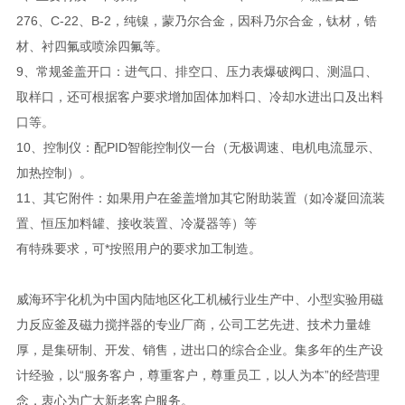
276、C-22、B-2，纯镍，蒙乃尔合金，因科乃尔合金，钛材，锆
材、衬四氟或喷涂四氟等。
9、常规釜盖开口：进气口、排空口、压力表爆破阀口、测温口、
取样口，还可根据客户要求增加固体加料口、冷却水进出口及出料
口等。
10、控制仪：配PID智能控制仪一台（无极调速、电机电流显示、
加热控制）。
11、其它附件：如果用户在釜盖增加其它附助装置（如冷凝回流装
置、恒压加料罐、接收装置、冷凝器等）等
有特殊要求，可*按照用户的要求加工制造。
威海环宇化机为中国内陆地区化工机械行业生产中、小型实验用磁
力反应釜及磁力搅拌器的专业厂商，公司工艺先进、技术力量雄
厚，是集研制、开发、销售，进出口的综合企业。集多年的生产设
计经验，以“服务客户，尊重客户，尊重员工，以人为本”的经营理
念，衷心为广大新老客户服务。