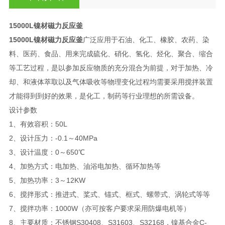
15000L镍材磁力反应釜
15000L镍材磁力反应釜
广泛应用于石油、化工、橡胶、农药、染
料、医药、食品、用来完成硫化、硝化、氢化、烃化、聚合、缩合
等工艺过程，是以参加反应物质的充分混合为前提，对于加热、冷
却、和液体萃取以及气体吸收等物理变化过程均需要采用搅拌装置
才能得到到好的效果，是化工，制药等行业理想的所需设备。
设计参数
1、有效容积：50L
2、设计压力：-0.1～40MPa
3、设计温度：0～650℃
4、加热方式：电加热、油浴电加热、循环加热等
5、加热功率：3～12KW
6、搅拌形式：推进式、桨式、锚式、框式、螺带式、涡轮式等等
7、搅拌功率：1000W（亦可按客户要求采用防爆电机等）
8、主要材质：不锈钢S30408、S31603、S32168，镍基合金C-