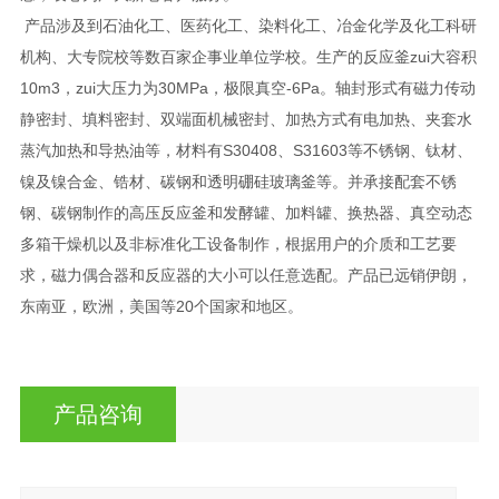
产品涉及到石油化工、医药化工、染料化工、冶金化学及化工科研
机构、大专院校等数百家企事业单位学校。生产的反应釜zui大容积
10m3，zui大压力为30MPa，极限真空-6Pa。轴封形式有磁力传动
静密封、填料密封、双端面机械密封、加热方式有电加热、夹套水
蒸汽加热和导热油等，材料有S30408、S31603等不锈钢、钛材、
镍及镍合金、锆材、碳钢和透明硼硅玻璃釜等。并承接配套不锈
钢、碳钢制作的高压反应釜和发酵罐、加料罐、换热器、真空动态
多箱干燥机以及非标准化工设备制作，根据用户的介质和工艺要
求，磁力偶合器和反应器的大小可以任意选配。产品已远销伊朗，
东南亚，欧洲，美国等20个国家和地区。
产品咨询