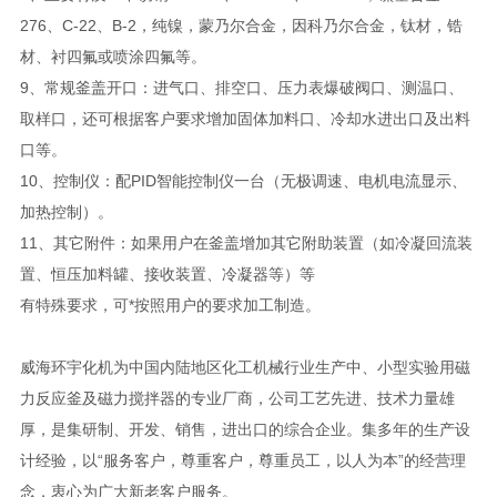
276、C-22、B-2，纯镍，蒙乃尔合金，因科乃尔合金，钛材，锆
材、衬四氟或喷涂四氟等。
9、常规釜盖开口：进气口、排空口、压力表爆破阀口、测温口、
取样口，还可根据客户要求增加固体加料口、冷却水进出口及出料
口等。
10、控制仪：配PID智能控制仪一台（无极调速、电机电流显示、
加热控制）。
11、其它附件：如果用户在釜盖增加其它附助装置（如冷凝回流装
置、恒压加料罐、接收装置、冷凝器等）等
有特殊要求，可*按照用户的要求加工制造。
威海环宇化机为中国内陆地区化工机械行业生产中、小型实验用磁
力反应釜及磁力搅拌器的专业厂商，公司工艺先进、技术力量雄
厚，是集研制、开发、销售，进出口的综合企业。集多年的生产设
计经验，以“服务客户，尊重客户，尊重员工，以人为本”的经营理
念，衷心为广大新老客户服务。