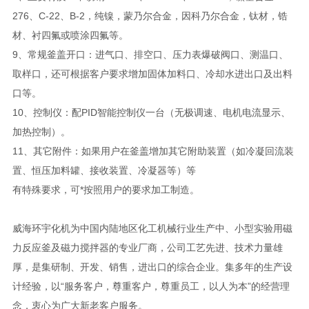
276、C-22、B-2，纯镍，蒙乃尔合金，因科乃尔合金，钛材，锆
材、衬四氟或喷涂四氟等。
9、常规釜盖开口：进气口、排空口、压力表爆破阀口、测温口、
取样口，还可根据客户要求增加固体加料口、冷却水进出口及出料
口等。
10、控制仪：配PID智能控制仪一台（无极调速、电机电流显示、
加热控制）。
11、其它附件：如果用户在釜盖增加其它附助装置（如冷凝回流装
置、恒压加料罐、接收装置、冷凝器等）等
有特殊要求，可*按照用户的要求加工制造。
威海环宇化机为中国内陆地区化工机械行业生产中、小型实验用磁
力反应釜及磁力搅拌器的专业厂商，公司工艺先进、技术力量雄
厚，是集研制、开发、销售，进出口的综合企业。集多年的生产设
计经验，以“服务客户，尊重客户，尊重员工，以人为本”的经营理
念，衷心为广大新老客户服务。