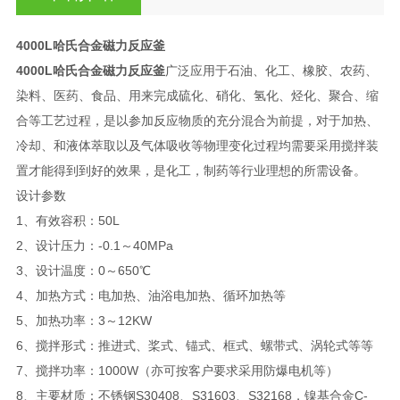
4000L哈氏合金磁力反应釜
4000L哈氏合金磁力反应釜
广泛应用于石油、化工、橡胶、农药、
染料、医药、食品、用来完成硫化、硝化、氢化、烃化、聚合、缩
合等工艺过程，是以参加反应物质的充分混合为前提，对于加热、
冷却、和液体萃取以及气体吸收等物理变化过程均需要采用搅拌装
置才能得到到好的效果，是化工，制药等行业理想的所需设备。
设计参数
1、有效容积：50L
2、设计压力：-0.1～40MPa
3、设计温度：0～650℃
4、加热方式：电加热、油浴电加热、循环加热等
5、加热功率：3～12KW
6、搅拌形式：推进式、桨式、锚式、框式、螺带式、涡轮式等等
7、搅拌功率：1000W（亦可按客户要求采用防爆电机等）
8、主要材质：不锈钢S30408、S31603、S32168，镍基合金C-