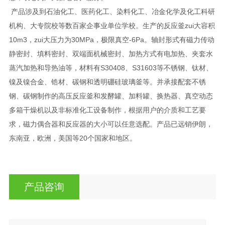
产品涉及到石油化工、医药化工、染料化工、冶金化学及化工科研
机构、大专院校等数百家企事业单位学校。生产的反应釜zui大容积
10m3，zui大压力为30MPa，极限真空-6Pa。轴封形式有磁力传动
静密封、填料密封、双端面机械密封、加热方式有电加热、夹套水
蒸汽加热和导热油等，材料有S30408、S31603等不锈钢、钛材、
镍及镍合金、锆材、碳钢和透明硼硅玻璃釜等。并承接配套不锈
钢、碳钢制作的高压反应釜和发酵罐、加料罐、换热器、真空动态
多箱干燥机以及非标准化工设备制作，根据用户的介质和工艺要
求，磁力偶合器和反应器的大小可以任意选配。产品已远销伊朗，
东南亚，欧洲，美国等20个国家和地区。
产品咨询