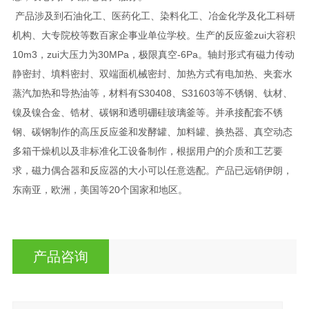
产品涉及到石油化工、医药化工、染料化工、冶金化学及化工科研
机构、大专院校等数百家企事业单位学校。生产的反应釜zui大容积
10m3，zui大压力为30MPa，极限真空-6Pa。轴封形式有磁力传动
静密封、填料密封、双端面机械密封、加热方式有电加热、夹套水
蒸汽加热和导热油等，材料有S30408、S31603等不锈钢、钛材、
镍及镍合金、锆材、碳钢和透明硼硅玻璃釜等。并承接配套不锈
钢、碳钢制作的高压反应釜和发酵罐、加料罐、换热器、真空动态
多箱干燥机以及非标准化工设备制作，根据用户的介质和工艺要
求，磁力偶合器和反应器的大小可以任意选配。产品已远销伊朗，
东南亚，欧洲，美国等20个国家和地区。
产品咨询