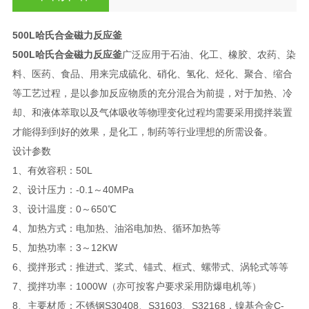
500L哈氏合金磁力反应釜
500L哈氏合金磁力反应釜
广泛应用于石油、化工、橡胶、农药、染
料、医药、食品、用来完成硫化、硝化、氢化、烃化、聚合、缩合
等工艺过程，是以参加反应物质的充分混合为前提，对于加热、冷
却、和液体萃取以及气体吸收等物理变化过程均需要采用搅拌装置
才能得到到好的效果，是化工，制药等行业理想的所需设备。
设计参数
1、有效容积：50L
2、设计压力：-0.1～40MPa
3、设计温度：0～650℃
4、加热方式：电加热、油浴电加热、循环加热等
5、加热功率：3～12KW
6、搅拌形式：推进式、桨式、锚式、框式、螺带式、涡轮式等等
7、搅拌功率：1000W（亦可按客户要求采用防爆电机等）
8、主要材质：不锈钢S30408、S31603、S32168，镍基合金C-