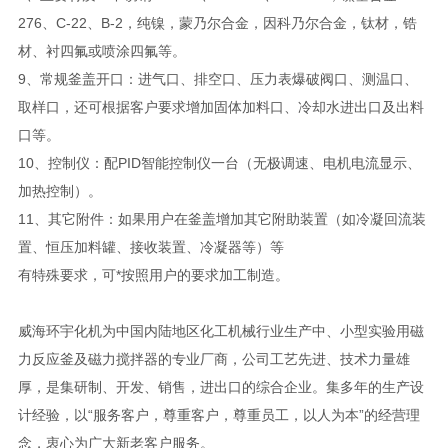
276、C-22、B-2，纯镍，蒙乃尔合金，因科乃尔合金，钛材，锆
材、衬四氟或喷涂四氟等。
9、常规釜盖开口：进气口、排空口、压力表爆破阀口、测温口、
取样口，还可根据客户要求增加固体加料口、冷却水进出口及出料
口等。
10、控制仪：配PID智能控制仪一台（无极调速、电机电流显示、
加热控制）。
11、其它附件：如果用户在釜盖增加其它附助装置（如冷凝回流装
置、恒压加料罐、接收装置、冷凝器等）等
有特殊要求，可*按照用户的要求加工制造。
威海环宇化机为中国内陆地区化工机械行业生产中、小型实验用磁
力反应釜及磁力搅拌器的专业厂商，公司工艺先进、技术力量雄
厚，是集研制、开发、销售，进出口的综合企业。集多年的生产设
计经验，以“服务客户，尊重客户，尊重员工，以人为本”的经营理
念，衷心为广大新老客户服务。