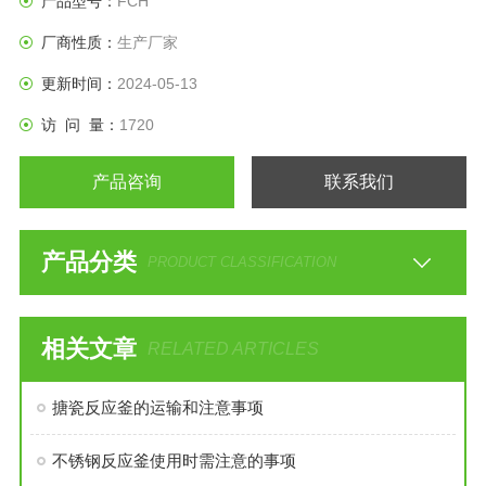
产品型号：
FCH
5工作温度℃-80
厂商性质：
生产厂家
6电机功率KW3
7搅拌转速r/min0~300
更新时间：
2024-05-13
8加热功率KW/
访 问 量：
1720
9加热方式/
10搅拌方式双层推进式
产品咨询
联系我们
11材质S31603+S30408
产品分类
PRODUCT CLASSIFICATION
相关文章
RELATED ARTICLES
搪瓷反应釜的运输和注意事项
不锈钢反应釜使用时需注意的事项