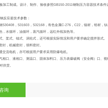
板加工制成。设计、制作、验收参照GB150-2011钢制压力容器技术条件
锈钢反应釜技术参数：
S30408，S31603，S32168，有色金属C-276，C22，镍材，锆材
加热，水循环，油循环，蒸汽循环，远红外线加热等。
进式、桨式、锚式、涡轮式，还可根据实际情况和用户要求确定搅拌形式。
力密封，机械密封，填料密封。
普通交流电机，亦可根据用户要求采用防爆电机。
：气相口、液相口、测温口、固体加料口、压力表爆破阀（安全阀）口、
配对供货。
咨询