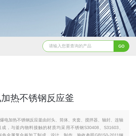
GSH-0.5L0.5L不锈钢磁力密封聚酯反应釜
GS
电加热不锈钢反应釜
防爆电加热不锈钢反应釜由封头、筒体、夹套、搅拌器、轴封、连轴
成，与釜内物料接触的材质均采用不锈钢S30408、S31603、
及有色金属复合板加工制成。设计、制作、验收参照GB150-2011钢