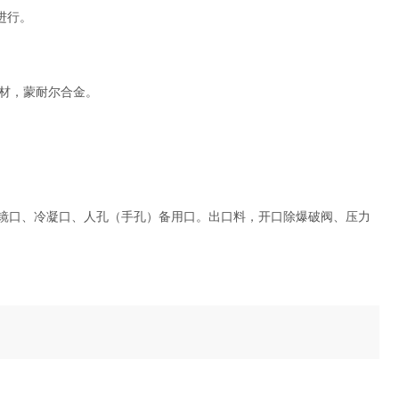
进行。
，钛材，蒙耐尔合金。
视镜口、冷凝口、人孔（手孔）备用口。出口料，开口除爆破阀、压力