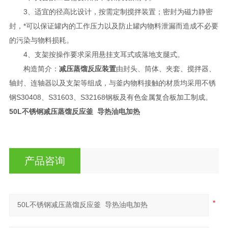
3、适宜的径高比设计，按需定制搅拌装置；密封为磁力静密
封，*可以保证罐内的工作压力以及防止罐内物料泄漏而造成不必要
的污染与物料损耗。
4、支架按操作要求采用悬挂支耳式或落地支腿式。
构造简介：
减压蒸馏反应装置
由封头、筒体、夹套、搅拌器、
轴封、连轴器以及支架等组成，与釜内物料接触的材质均采用不锈
钢S30408、S31603、S32168钢板及有色金属复合板加工制成。
50L不锈钢减压蒸馏反应釜 导热油电加热
产品咨询