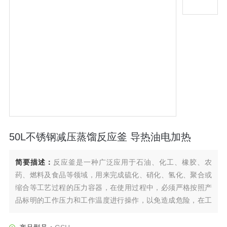
50L不锈钢减压蒸馏反应釜 导热油电加热
简要描述：
反应釜是一种广泛应用于石油、化工、橡胶、农
药、燃料及食品等领域，用来完成硫化、硝化、氢化、聚合或
缩合等工艺过程的压力容器，在使用过程中，必须严格按照产
品标明的工作压力和工作温度进行操作，以免造成危险，在工
作时，一般将反应物放入反应釜内，然后进行充分搅拌，从而
使其能起到良好的反应性。