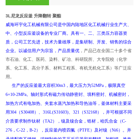
3L尼龙反应釜 升降翻转 聚酯
威海环宇化工机械有限公司是中国内陆地区化工机械行业生产大、
中、小型反应釜设备的专业厂商。具有一、二、三类压力容器资
质，公司工艺先进，技术力量雄厚，是集研制、开发、销售的综合
企业。以诚信用户为宗旨，产品质量优
，产品已在全国二十多个省
市石油、化工、医药、染料、矿冶、科研院所、大专院校（化学
系、化工系、高分子系、材料工程系、有机无机化工系）等广泛应
用。
生产的反应釜最大容积
，最大压力为
，极限真空
30m3
52MPa
。轴封形式有磁力传动静密封、填料密封、机械密封，
6×10-2MPa
加热方式有电加热、夹套水蒸汽加热和导热油等，釜体材料主要采
用
（
）、
、
（
），并可根据不同
304
S30408
316L(S31603)
321
S32168
介质要求制作钛材（
），镍及镍合金，锆材，哈氏合金（
TA2
C-
，
，
），反应釜内喷四氟（
）及衬镍（
）。并
276
C-22
B-2
PTFE
Ni6
承接配套不锈钢、碳钢制作的高压反应釜和发酵罐、加料罐、换热