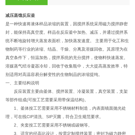
减压蒸馏反应釜
是一种快速将液体样品浓缩的装置，因搅拌系统采用磁力搅拌静密
封，能保持高真空度。样品在反应釜中加热、减压，并通过搅拌系
统不断地旋转增大蒸发表面积，加快蒸发速度。 主要用于化工和生
物制药等行业的浓缩、结晶、干燥、分离及溶媒回收。其原理为在
真空条件下，恒温加热，搅拌系统的充分搅拌，使物料快速蒸发。
溶媒蒸气经冷凝器冷却，回收于收集瓶中，大大提高蒸发效率，特
别适用对高温容易分解变性的生物制品的浓缩提纯。
一、主要结构说明
反应装置主要由釜体、搅拌装置、冷凝装置，真空装置，支架
等部件组成(可按工艺需要采用带保温结构)。
1、釜体按工艺需要采用不锈钢材料制造，内表面镜面抛光处
理，可在线CIP清洗、SIP灭菌，符合卫生规范要求。
2、夹套按工艺需要采用不锈钢或碳钢等。
3、适宜的径高比设计，按需定制搅拌装置；密封为磁力静密