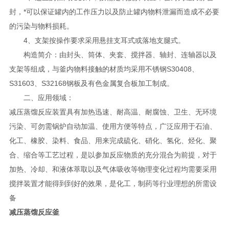
封，*可以保证罐内的工作压力以及防止罐内物料泄漏而造成不必要
的污染与物料损耗。
4、支架按操作要求采用悬挂支耳式或落地支腿式。
构造简介：由封头、筒体、夹套、搅拌器、轴封、连轴器以及
支架等组成，与釜内物料接触的材质均采用不锈钢S30408、
S31603、S32168钢板及有色金属复合板加工制成。
二、应用领域：
减压蒸馏反应装置具有加热迅速、耐高温、耐腐蚀、卫生、无环境
污染、可勿需锅炉自动加温、使用方便等特点，广泛应用于石油、
化工、橡胶、染料、食品、用来完成硫化、硝化、氢化、烃化、聚
合、缩合等工艺过程，是以参加反应物质的充分混合为前提，对于
加热、冷却、和液体萃取以及气体吸收等物理变化过程均需要采用
搅拌装置才能得到到好的效果，是化工，制药等行业理想的所需设
备
减压蒸馏反应釜