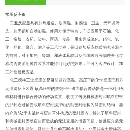
常压反应釜
工业反应釜具有加热迅速、耐高温、耐腐蚀、卫生、无环境污
染、勿需锅炉自动加温、使用方便等特点，广泛应用于石油、化
工、橡胶、农药、染料、医药、食品、用来完成硫化、硝化、氢
化、烃化、聚合、缩合等工艺过程，是以参加反应物质的充分混合
为前提，对于加热、冷却、和液体萃取以及气体吸收等物理变化过
程均需要采用搅拌装置才能得到到好的效果，并可为客户设计，加
工外盘管反应釜。
化工搅拌工业反应釜是目前进行高温、高压下的化学反应理想的
无泄漏反应装置
该高压釜的关键部件磁力耦合传动器是一种利用永
磁材料进行耦合传动的传动装置，改变了传统机械密封和填料密封
的那种通过轴套或填料密封搅拌轴的动密封结构为静密封结构，釜
内介质*处于由釜体与密封罩体构成的密封腔内，解决了填料密封
和机械密封因动密封而造成的无法克服的泄露问题，使反应介质无
任何泄露和污染。经过十几年的不断改进与*，公司的磁力搅拌高