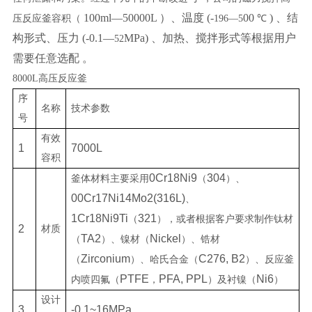
100ml—50000L ）、温度 (-
00
) 、结
压反应釜容积（
196
—
5
℃
构形式、压力 (-0.1—
MPa) 、加热、搅拌形式等根据用户
52
需要任意选配 。
8000L
高压反应釜
序
名称
技术参数
号
有效
1
7000L
容积
0Cr18Ni9
304
釜体材料主要采用
（
）、
00Cr17Ni14Mo2(316L)
、
1Cr18Ni9Ti
321
（
），或者根据客户要求制作钛材
2
材质
TA2
Nickel
（
）、镍材（
）、锆材
Zirconium
C276, B2
（
）、哈氏合金（
）、反应釜
PTFE
PFA, PPL
Ni6
内喷四氟（
，
）及衬镍（
）
设计
3
-0.1~16MPa