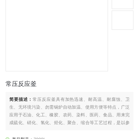
常压反应釜
简要描述：
常压反应釜具有加热迅速、耐高温、耐腐蚀、卫
生、无环境污染、勿需锅炉自动加温、使用方便等特点，广泛
应用于石油、化工、橡胶、农药、染料、医药、食品、用来完
成硫化、硝化、氢化、烃化、聚合、缩合等工艺过程，是以参
加反应物质的充分混合为前提，对于加热、冷却、和液体萃取
以及气体吸收等物理变化过程均需要采用搅拌装置才能得到到