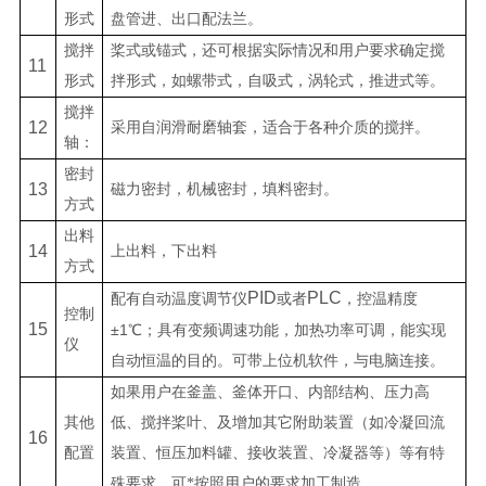
形式
盘管进、出口配法兰。
搅拌
桨式或锚式，还可根据实际情况和用户要求确定搅
11
形式
拌形式，如螺带式，自吸式，涡轮式，推进式等。
搅拌
12
采用自润滑耐磨轴套，适合于各种介质的搅拌。
轴：
密封
13
磁力密封，机械密封，填料密封。
方式
出料
14
上出料，下出料
方式
PID
PLC
配有自动温度调节仪
或者
，控温精度
控制
15
±1
℃；具有变频调速功能，加热功率可调，能实现
仪
自动恒温的目的。可带上位机软件，与电脑连接。
如果用户在釜盖、釜体开口、内部结构、压力高
其他
低、搅拌桨叶、及增加其它附助装置（如冷凝回流
16
配置
装置、恒压加料罐、接收装置、冷凝器等）等有特
殊要求，可*按照用户的要求加工制造。