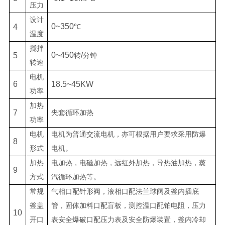
压力
设计
0~350
4
℃
温度
搅拌
0~450
/
5
转
分钟
转速
电机
6
18.5~45KW
功率
加热
7
夹套循环加热
功率
电机
电机为普通交流电机，亦可根据用户要求采用防爆
8
形式
电机。
加热
电加热，电磁加热，远红外加热，导热油加热，蒸
9
方式
汽循环加热等。
常规
气相口配针形阀，液相口配法兰球阀及釜内插底
釜盖
管，固体加料口配盲板，测控温口配铂电阻，压力
10
开口
表安全爆破口配压力表及安全防爆装置，釜内冷却