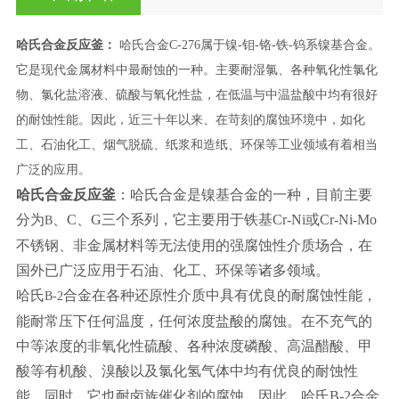
哈氏合金反应釜
：
哈氏合金C-276
属于镍-钼-铬-铁-钨系镍基合金。
它是现代金属材料中最耐蚀的一种。主要耐湿氯、各种氧化性氯化
物、氯化盐溶液、硫酸与氧化性盐，在低温与中温盐酸中均有很好
的耐蚀性能。因此，近三十年以来、在苛刻的腐蚀环境中，如化
工、石油化工、烟气脱硫、纸浆和造纸、环保等工业领域有着相当
广泛的应用。
哈氏合金反应釜
：哈氏合金是镍基合金的一种，目前主要
分为
、
C
、
G
三个系列，它主要用于铁基
Cr-Ni
或
Cr-Ni-Mo
B
不锈钢、非金属材料等无法使用的强腐蚀性介质场合，在
国外已广泛应用于石油、化工、环保等诸多领域。
哈氏
合金在各种还原性介质中具有优良的耐腐蚀性能，
B-2
能耐常压下任何温度，任何浓度盐酸的腐蚀。在不充气的
中等浓度的非氧化性硫酸、各种浓度磷酸、高温醋酸、甲
酸等有机酸、溴酸以及氯化氢气体中均有优良的耐蚀性
能，同时，它也耐卤族催化剂的腐蚀。因此，哈氏
B-2
合金