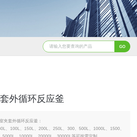
GSH-0.5L0.5L不锈钢磁力密封聚酯反应釜
GS
套外循环反应釜
室夹套外循环反应釜：
0L、100L、150L、200L、250L、300、500L、1000L、1500、
L、5000L、10000L、20000L、30000L等可按需定制。