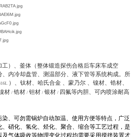
加工）、釜体（整体锻造探伤合格后车床车成空
分、内冷却盘管、测温部分、液下管等系统构成。所
）、钛材、哈氏合金 、蒙乃尔 、镍材、锆材、
316L
镍材
锆材
钽材
银材
四氟等内胆、可内喷涂耐高
/
/
/
/
污染、可勿需锅炉自动加温、使用方便等特点，广泛
化、硝化、氢化、烃化、聚合、缩合等工艺过程，是
以及气体吸收等物理变化过程均需要采用搅拌装置才