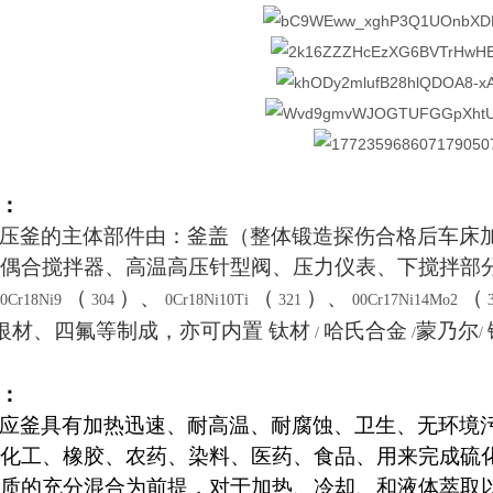
：
压釜的主体部件由：釜盖（整体锻造探伤合格后车床
偶合搅拌器、高温高压针型阀、压力仪表、下搅拌部
（
）、
（
）、
（
0Cr18Ni9
304
0Cr18Ni10Ti
321
00Cr17Ni14Mo2
银材、四氟等制成，亦可内置 钛材
哈氏合金
蒙乃尔
/
/
/
：
应釜
具有加热迅速、耐高温、耐腐蚀、卫生、无环境
化工、橡胶、农药、染料、医药、食品、用来完成硫
质的充分混合为前提，对于加热、冷却、和液体萃取