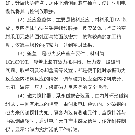
好，升温快等特点，炉体下端侧面装有插座，使用时用电
缆线将其与控制仪联接。
（
2
）反应釜釜体，主要是物料反应，材料采用
TA2
制
成，反应釜体与法兰采用螺纹联接，反应釜体与釜盖的密
封采用无热片园弧面与锥面线密封，依靠较高的加工精
度，依靠主螺栓的拧紧力，达到密封效果。
（
3
）釜盖，是磁力反应釜主要件，材料为
1Cr18Ni9Ti
，釜盖上装有磁力搅拌器、压力表、爆破阀、
气阀、取样阀及冷却盘管等装置，都是便于随时掌握磁力
反应釜内物料反应的情况，调节磁力反应釜内物料成分、
比例、温度、压力，保证磁力反应釜的安全运行。
（
4
）磁力搅拌器，系永磁偶合装置，由内外环形磁钢
组成，中间有承压的隔套，由伺服电机通过内、外磁钢的
磁力来传递搅拌力矩，隔套内装有测速元件，当搅拌器与
内磁钢旋转时，通过电子元件产生感应信号，传递到控制
仪，显示出磁力搅拌器的工作转速。