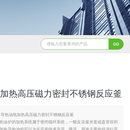
GSH-0.5L0.5L不锈钢磁力密封聚酯反应釜
GS
加热高压磁力密封不锈钢反应釜
0L导热油电加热高压磁力密封不锈钢反应釜
热油炉的加热系统属于密闭循环系统，一般反应釜夹套或盘管容积
加热导热油炉可以为反应釜快速升温、降温。用途主要包括进行高