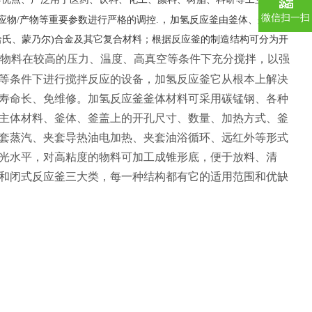
微信扫一扫
，
应物/产物等重要参数进行严格的调控.
加氢反应釜由釜体、釜盖、夹
哈氏、蒙乃尔)合金及其它复合材料；根据反应釜的制造结构可分为开
物料在较高的压力、温度、高真空等条件下充分搅拌，以强
等条件下进行搅拌反应的设备，加氢反应釜它从根本上解决
寿命长、免维修。加氢反应釜釜体材料可采用碳锰钢、各种
主体材料、釜体、釜盖上的开孔尺寸、数量、加热方式、釜
套蒸汽、夹套导热油电加热、夹套油浴循环、远红外等形式
光水平，对高粘度的物料可加工成锥形底，便于放料、清
和闭式反应釜三大类，每一种结构都有它的适用范围和优缺