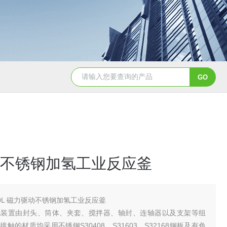
GSH-0.5L0.5L不锈钢磁力密封聚酯反应釜
GS
不锈钢加氢工业反应釜
00L 磁力驱动不锈钢加氢工业反应釜
化装置由封头、筒体、夹套、搅拌器、轴封、连轴器以及支架等组
触的材质均采用不锈钢S30408、S31603、S32168钢板及有色