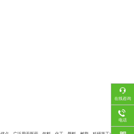
在线咨询
电话
优点、广泛用于医药、饮料、化工、颜料、树脂、科研等工业部门.反