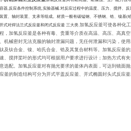
容器,反应条件控制系统,实验器械.对反应过程中的温度、压力、搅拌、反
装置、轴封装置、支承等组成。材质一般有碳锰钢、不锈钢、锆、镍基(
加氢反应釜可使各种化工
开式对焊法兰式反应釜和闭式反应釜 三大类.
程，加氢反应釜是各种有毒、贵重等介质在高温、高压、高真空
、机械密封无法克服的轴封泄漏问题，无任何泄漏和污染，使用
钛及钛合金、镍、哈氏合金、锆及其复合材料等。加氢反应釜的
速、搅拌桨叶的形式均可根据用户要求进行设计；加热方式有夹
意选配。加氢反应釜对有抛光要求的釜体内表面，可达到镜面抛
应釜的制造结构可分为开式平盖反应釜、开式椭圆封头式反应釜