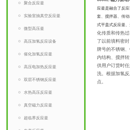
聚合反应釜
应釜是融合了反应
实验室抽真空反应釜
套、搅拌器、传动
式平盖式反应釜、
微型高压釜
化传质和传热过
了以前填料密封
高压加氢反应设备
牌号的不锈钢、
催化加氢反应釜
内结构、搅拌转
供用户订货时任
高压电加热反应釜
洗。根据加氢反
双层不锈钢反应釜
点。
水热高压反应釜
真空磁力反应釜
超临界反应釜