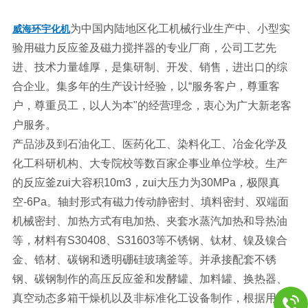
为中国内陆地区化工机械行业生产中、小型实
威海环宇化机
验用磁力反应釜及磁力搅拌器的专业厂商，公司工艺先
进、技术力量雄厚，是集研制、开发、销售，进出口的综
合企业。集多年的生产设计经验，以“服务客户，尊重客
户，尊重员工，以人为本"的经营理念，衷心为广大新老客
户服务。
产品涉及到石油化工、医药化工、染料化工、冶金化学及
化工科研机构、大专院校等数百家企事业单位学校。生产
的反应釜zui大容积10m3，zui大压力为30MPa，极限真
空-6Pa。轴封形式有磁力传动静密封、填料密封、双端面
机械密封、加热方式有电加热、夹套水蒸汽加热和导热油
等，材料有S30408、S31603等不锈钢、钛材、镍及镍合
金、锆材、碳钢和透明硼硅玻璃釜等。并承接配套不锈
钢、碳钢制作的高压反应釜和发酵罐、加料罐、换热器、
真空动态多箱干燥机以及非标准化工设备制作，根据用户