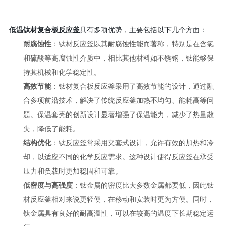
低温钛材复合板反应釜
具有多项优势，主要包括以下几个方面：
耐腐蚀性
：钛材反应釜以其耐腐蚀性能而著称，特别是在含氯
和硫酸等高腐蚀性介质中，相比其他材料如不锈钢，钛能够保
持其机械和化学稳定性。
高效节能
：钛材复合板反应釜采用了高效节能的设计，通过融
合多项前沿技术，解决了传统反应釜加热不均匀、能耗高等问
题。保温套壳的创新设计显著增强了保温能力，减少了热量散
失，降低了能耗。
结构优化
：钛反应釜常采用夹套式设计，允许有效的加热和冷
却，以适应不同的化学反应需求。这种设计使得反应釜在承受
压力和负载时更加稳固和可靠。
低密度与高强度
：钛金属的密度比大多数金属都要低，因此钛
材反应釜相对来说更轻便，在移动和安装时更为方便。同时，
钛金属具有良好的耐高温性，可以在较高的温度下长期稳定运