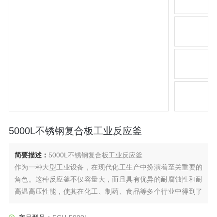
5000L不锈钢复合板工业反应釜
简要描述：
5000L不锈钢复合板工业反应釜
作为一种大型工业设备，在现代化工生产中扮演着至关重要的
角色。这种反应釜不仅容量大，而且具有优异的耐腐蚀性和耐
高温高压性能，使其在化工、制药、食品等多个行业中得到了
广泛应用。在化工行业中，反应釜主要用于各种化学反应过
程，如聚合、缩合、磺化等；在制药行业中，它用于原料药的