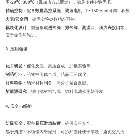
围
-20℃~300℃
（视加热方式而定），满足多种实验需求。
精确控制
：配备
数显温控系统
、
调速电机
（0~1500rpm可调）和
压
力表/安全阀
，确保实验参数精准可控。
模块化设计
：釜盖集成
进气阀、排气阀、测温口、压力表接口
等，
便于操作与维护。
3. 应用领域
化工研发
：催化反应、高压合成、加氢实验等。
制药行业
：药物中间体合成、结晶工艺优化。
材料科学
：纳米材料制备、高分子聚合反应。
新能源研究
：锂电池材料合成、燃料电池催化剂开发。
4. 安全与维护
防爆安全
：配备
超压泄放装置
，确保实验安全。
易于清洁
：不锈钢内壁光滑，可拆卸设计便于清洗，避免交叉污