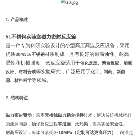
1. 产品概述
5L
不锈钢实验室磁力密封反应釜
是一种专为科研实验设计的小型高压高温反应设备，采用
优质
材质制成，具有良好的耐腐蚀性、耐高
304/316不锈钢
温性和机械强度。该反应釜适用于
催化反应、聚合反应、加氢
等实验研究，广泛应用于
反应、材料合成
化工、制药、新能
等领域。
源、材料科学
2. 结构特点
磁力密封驱动
：采用
无接触磁力耦合搅拌
技术，解决传统机械密封
的泄漏问题，确保反应过程
零泄漏、无污染
，提高实验安全性。
耐高压设计
：釜体可承受
0~10MPa（定制可达更高压力）
，耐温范