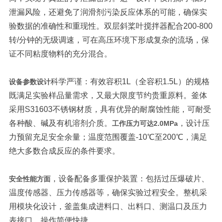
泄漏风险，还避免了润滑剂污染反应体系的可能，确保实
验数据的准确性和重现性。双层斜桨叶搅拌器配合200-800
转/分钟的无级调速，可在高压环境下形成复杂的流场，保
证不同粘度物料的充分混合。
科学严谨：有效容积1L（全容积1.5L）的规格
设备参数设计
既满足实验样品量需求，又最大限度节约贵重原料。釜体
采用S31603不锈钢材质，具有优异的耐腐蚀性能，可耐受
各种酸、碱及有机溶剂介质。
，设计压
工作压力可达2.0MPa
力预留充足安全余量；温度范围覆盖-10℃至200℃，满足
绝大多数合成反应的条件要求。
，设备配备多重保护装置：包括过压爆破片、
安全性能方面
温度传感器、压力传感器等，确保实验过程安全。整机采
用模块化设计，釜盖集成进料口、出料口、测温口及压力
表接口，操作简便快捷。