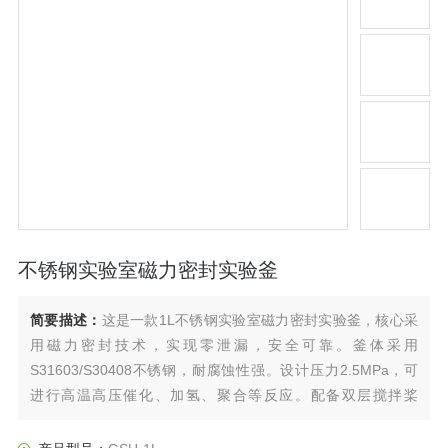
不锈钢实验室磁力密封实验釜
简要描述：
这是一款1L不锈钢实验室磁力密封实验釜，核心采
用磁力密封技术，实现零泄漏，安全可靠。釜体采用
S31603/S30408不锈钢，耐腐蚀性强。设计压力2.5MPa，可
进行高温高压催化、加氢、聚合等反应。配备双层搅拌桨
（200-800rpm）及外置夹套/盘管控温系统，可实现精确的升
温和冷却。适用于小批量的合成、催化剂等研发实验，是理想