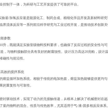
全控制于一体，为科研与工艺开发提供了可靠的平台。
氢实验釜/加氢反应釜是能源化工、制药合成、精细化学品开发及新材料研
临界流体反应等一系列前沿科学研究与工业过程开发，是推动技术创新关
性能参数
10升，既能满足实验室级物料投料要求，也确保了反应过程的安全性与
16L）制造，与物料接触部分具有良好的耐腐蚀性。设计压力高达20兆帕，设
准确性与前沿性。
与高效的搅拌系统
的熔盐循环加热系统。相较于传统的电加热套，熔盐加热能够提供更均匀
果的重复性与可靠性。
密封驱动技术，实现了动力的无接触传递，从根本上解决了机械密封在超
了釜内物料的混合、传质与传热效率，尤其适用于气-液-固多相反应体系。