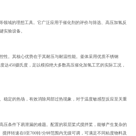
究等领域的理想工具。它广泛应用于催化剂的评价与筛选、高压加氢反
键实验设备。
可控性。其核心优势在于其耐压与耐温性能。釜体采用优质不锈钢
计温度达450摄氏度，足以模拟绝大多数高压催化加氢工艺的实际工况，
、稳定的热场，有效消除局部过热现象，对于温度敏感型反应至关重
高压条件下易泄漏的难题。配置的双层桨式搅拌桨，能够产生复杂的
搅拌转速在0至700转/分钟范围内无级可调，可满足不同粘度物料及