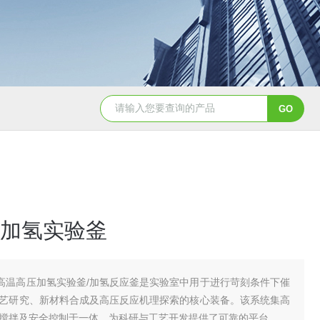
GSH-0.5L0.5L不锈钢磁力密封聚酯反应釜
GS
加氢实验釜
L高温高压加氢实验釜/加氢反应釜是实验室中用于进行苛刻条件下催
艺研究、新材料合成及高压反应机理探索的核心装备。该系统集高
搅拌及安全控制于一体，为科研与工艺开发提供了可靠的平台。