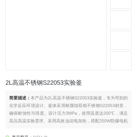
2L高温不锈钢S22053实验釜
简要描述：
本产品为2L高温不锈钢S22053实验釜，专为苛刻的
化学反应环境设计。釜体采用耐腐蚀双相不锈钢S22053材质，
确保耐蚀性与强度。设计压力3MPa，使用温度达200℃，满足
高压高温实验需求。采用高效油浴电加热，搭配250W防爆电机
及双层桨式搅拌（400-800rpm），实现物料均匀混合与高效传
热。核心部位采用磁力密封，保障全程零泄漏与操作安全。适