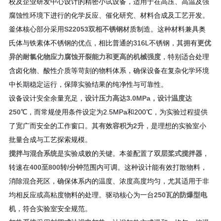
校及企业研发中心设计的精密小试设备，适用于在高压、高温及强
腐蚀性环境下进行的化学反应、催化研究、材料合成及工艺开发。
釜体核心部分采用
S22053双相不锈钢
材质制造。这种材料兼具奥
氏体与铁素体不锈钢的优点，相比普通的316L不锈钢，其拥有
更优
异的耐氯化物应力腐蚀开裂能力和更高的机械强度
，特别适合处理
含卤化物、酸性介质等苛刻的物料体系，确保设备在复杂化学环境
中长期稳定运行，保障实验结果的纯净性与可靠性。
设备设计安全余量充足，
设计压力高达3.0MPa，设计温度达
250℃
，而常规使用条件设定为2.5MPa和200℃，为实验过程提供
了宽广而安全的工作窗口。其
有效容积为2升
，是理想的实验室小
批量合成与工艺探索规模。
搅拌与混合系统
是实验成败的关键。本釜配置了
双层桨式搅拌器
，
转速在
400至800转/分钟
范围内可调。这种设计能有效打散物料，
消除混合死区，确保体系内的温度、浓度高度均匀，尤其适用于非
均相反应或高粘度物料的处理。驱动核心为一台
250瓦的防爆型电
机
，符合实验室安全规范。