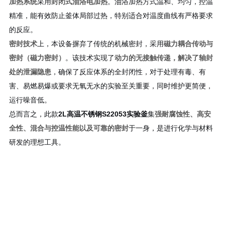
加热系统
采用
封闭式油浴电加热
。油浴加热方式温和、均匀，控温
精准，能有效防止釜体局部过热，特别适合对温度曲线有严格要求
的反应。
密封技术
上，本设备摒弃了传统的机械密封，采用
磁力耦合传动与
密封（磁力密封）
。该技术实现了
动力的无接触传递，解决了轴封
处的泄漏隐患
，确保了反应体系的全封闭性，对于处理有毒、有
害、易燃易爆或要求无氧无水的实验至关重要，同时维护更简便，
运行噪音低。
总而言之，此款
2L高温不锈钢S22053实验釜
集
强耐腐蚀性、高安
全性、混合与控温性能以及可靠的密封
于一身，是进行化学与材料
研发的理想工具。