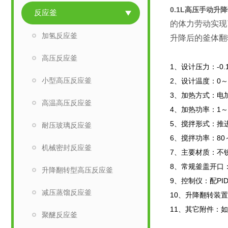
0.1L高压手动升
反应釜
的体力劳动实现
加氢反应釜
升降后的釜体翻
高压反应釜
1
、设计压力：-0.
小型高压反应釜
2
、设计温度：0～
3
、加热方式：电
高温高压反应釜
4
、加热功率：1～
5
、搅拌形式：推
耐压玻璃反应釜
6
、搅拌功率：80
机械密封反应釜
7
、主要材质：不锈钢
8
、常规釜盖开口
升降翻转型高压反应釜
9
、控制仪：配P
减压蒸馏反应釜
10
、升降翻转装置
11
、其它附件：如
聚醚反应釜