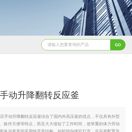
GSH-0.5L0.5L不锈钢磁力密封聚酯反应釜
GS
高压手动升降翻转反应釜
高压手动升降翻转反应釜综合了国内外高压釜的优点，不仅具有外型
、操作方便等特点，而且大大缩短了工作时间，使笨重的体力劳动
釜体与釜盖间采用快开盖结构，短时间内便可打开；反应釜配置升