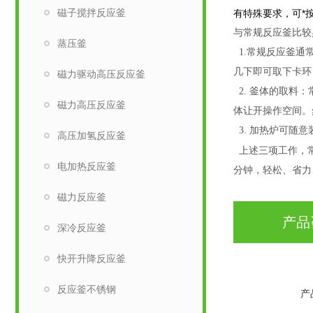
磁子搅拌反应釜
有特殊要求，可*
与常规反应釜比较
蒸压釜
1.常规反应釜通
几下即可取下卡环
磁力驱动高压反应釜
2.
釜体的取料：
磁力高压反应釜
体让开操作空间。
3.
加热炉可随意
高压加氢反应釜
上述三项工作，
电加热反应釜
分钟，轻松、省力
磁力反应釜
产品
深冷反应釜
快开升降反应釜
反应釜不锈钢
产