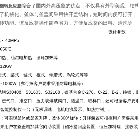
综合了国内外高压釜的优点，不仅具有外型美观、结
降翻转反应釜
了机械化。釜体与釜盖间采用快开盖结构，短时间内便可打开；
转功能。该反应釜操作简单省力，方便反应釜的出料、清洗等。
设计参数
1～40MPa
650℃
加热、油浴电加热、循环加热等
12KW
进式、桨式、锚式、框式、螺带式、涡轮式等等
～1000W（亦可按客户要求采用防爆电机等）
S30408、S31603、S32168，镍基合金C-276、C-22、B-
：进气口、排空口、压力表爆破阀口、测温口、取样口，还可根据客户要
ID智能控制仪一台（无极调速、电机电流显示、加热控制）。
：可实现釜体或釜盖升降，釜体360°旋转；升降装置可根据用户需要采
果用户在釜盖增加其它附助装置（如冷凝回流装置、恒压加料罐、接收装