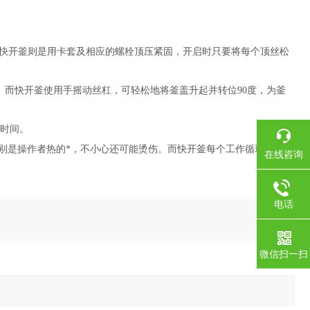
。而快开釜则是用卡套及相应的螺栓顶压紧固，开启时只要将每个顶丝松
而快开釜使用手摇动丝杠，可轻松地将釜盖升起并转位90度，为釜
程时间。
特别是操作者热的*，不小心还可能烫伤。而快开釜每个工作循环只需几
在线咨询
电话
微信扫一扫