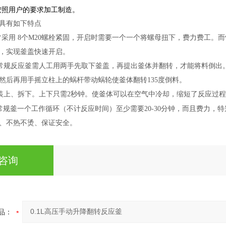
按照用户的要求加工制造。
具有如下特点
常采用 8个M20螺栓紧固，开启时需要一个一个将螺母扭下，费力费工
，实现釜盖快速开启。
常规反应釜需人工用两手先取下釜盖，再提出釜体并翻转，才能将料倒出。
然后再用手摇立柱上的蜗杆带动蜗轮使釜体翻转135度倒料。
装上、拆下。上下只需2秒钟。使釜体可以在空气中冷却，缩短了反应过
常规釜一个工作循环（不计反应时间）至少需要20-30分钟，而且费力，
、不热不烫、保证安全。
咨询
品：