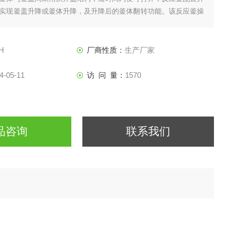
实现釜盖升降或釜体升降，及升降后的釜体翻转功能。该反应釜操
便反应釜的出料、清洗等。
H
厂商性质：
生产厂家
4-05-11
访 问 量：
1570
品咨询
联系我们