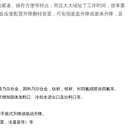
构紧凑、操作方便等特点，而且大大缩短了工作时间，使笨重
反应釜配置升降翻转装置，可实现釜盖升降或釜体升降，及
2，纯镍，蒙乃尔合金，因科乃尔合金，钛材，锆材、衬四氟或喷涂四氟等。
求增加固体加料口、冷却水进出口及出料口等。
用手摇式升降或电动升降。
置、冷凝器等）等