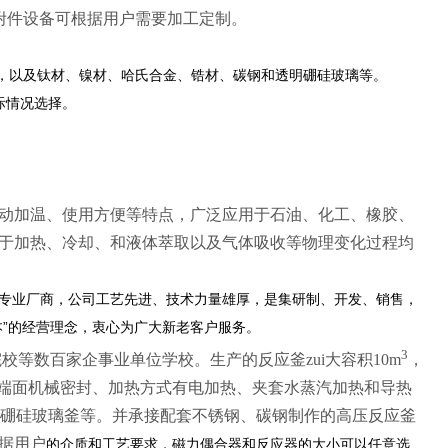
附件设备可根据用户需要加工定制。
不锈钢材料，以及钛材、镍材、哈氏合金、锆材、碳钢和透明硼硅玻璃等。
际情况选择。
动加温、使用方便等特点，广泛应用于石油、化工、橡胶、
于加热、冷却、和液体萃取以及气体吸收等物理变化过程均
专业厂商，公司工艺先进、技术力量雄厚，是集研制、开发、销售，
”的经营理念，衷心为广大新老客户服务。
3
等数百家企事业单位学校。生产的反应釜zui大容积10m
，
封、双端面机械密封、加热方式有电加热、夹套水蒸汽加热和导热
和透明硼硅玻璃釜等。并承接配套不锈钢、碳钢制作的高压反应釜
据
用户
的介质和工艺要求，磁力偶合器和反应器的大小可以任意选