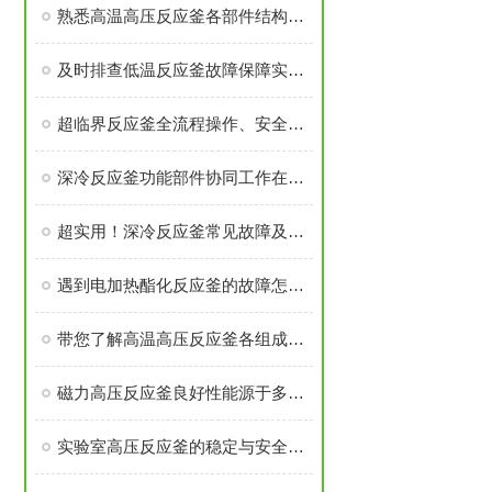
熟悉高温高压反应釜各部件结构与作用保障实验过程安全稳定
及时排查低温反应釜故障保障实验与生产工序稳定开展
超临界反应釜全流程操作、安全管控与日常维护要求
深冷反应釜功能部件协同工作在低温度下维持反应体系的稳定性
超实用！深冷反应釜常见故障及解决办法大汇总
遇到电加热酯化反应釜的故障怎么办
带您了解高温高压反应釜各组成部件的功能特点
磁力高压反应釜良好性能源于多个高可靠性功能模块的精密集成
实验室高压反应釜的稳定与安全源于多个核心部件的科学设计