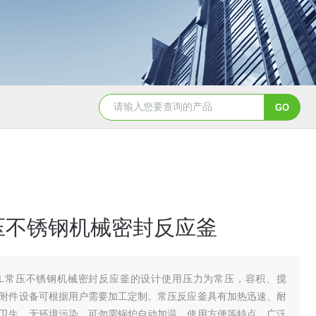
GSH-0.5L0.5L不锈钢磁力密封聚酯反应釜
GS
常压不锈钢机械密封反应釜
00L常压不锈钢机械密封反应釜的设计使用压力为常压，容积、搅
附件设备可根据用户需要加工定制。常压反应釜具有加热迅速、耐
卫生、无环境污染、可勿需锅炉自动加温、使用方便等特点，广泛