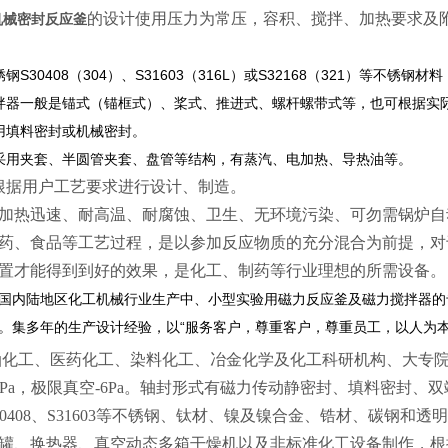
的设计使用压力为常压，容积、搅拌、加热要求及
机械密封反应釜
钢S30408（304）、S31603（316L）或S32168（321）等
拌器一般是锚式（锚框式）、桨式、推进式、螺杆螺带式等，也可根据实
用填料密封或机械密封。
采用夹套、半圆管夹套、盘管等结构，有蒸汽、电加热、导热油等。
根据用户工艺要求进行设计、制造。
加热迅速、耐高温、耐腐蚀、卫生、无环境污染、可勿需锅炉自
药、食品等工艺过程，是以参加反应物质的充分混合为前提，对
置才能得到到好的效果，是化工、制药等行业理想的所需设备。
国内陆地区化工机械行业生产中、小型实验用磁力反应釜及磁力搅拌器的
。集多年的生产设计经验，以“服务客户，尊重客户，尊重员工，以人为本
化工、医药化工、染料化工、冶金化学及化工科研机构、大专院校
30MPa，极限真空-6Pa。轴封形式有磁力传动静密封、填料密
30408、S31603等不锈钢、钛材、镍及镍合金、锆材、碳钢
罐、换热器、真空动态多箱干燥机以及非标准化工设备制作，根