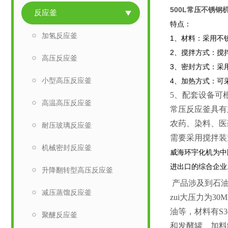
500L常压不锈钢
反应釜
特点：
加氢反应釜
1
、材料：采用不锈
2
、搅拌方式：搅
高压反应釜
3
、密封方式：采
小型高压反应釜
4
、加热方式：可
5
、配套设备可
高温高压反应釜
常压反应釜具有
农药、染料、医
耐压玻璃反应釜
需要采用搅拌装
机械密封反应釜
威海环宇化机为中
进出口的综合企业
升降翻转型高压反应釜
产品涉及到石油
减压蒸馏反应釜
zui大压力为
油等，材料有S
聚醚反应釜
和发酵罐、加料