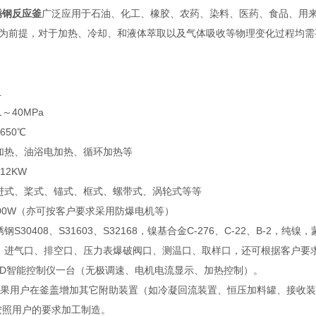
锈钢反应釜
广泛应用于石油、化工、橡胶、农药、染料、医药、食品、用
为前提，对于加热、冷却、和液体萃取以及气体吸收等物理变化过程均需
L
1～40MPa
650℃
加热、油浴电加热、循环加热等
12KW
进式、桨式、锚式、框式、螺带式、涡轮式等等
000W（亦可按客户要求采用防爆电机等）
钢S30408、S31603、S32168，镍基合金C-276、C-22、B
：进气口、排空口、压力表爆破阀口、测温口、取样口，还可根据客户要
PID智能控制仪一台（无极调速、电机电流显示、加热控制）。
如果用户在釜盖增加其它附助装置（如冷凝回流装置、恒压加料罐、接收
按照用户的要求加工制造。