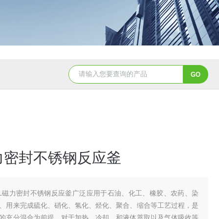
GSH-0.5L0.5L不锈钢磁力密封聚酯反应釜
GS
磁力密封不锈钢反应釜
0L磁力密封不锈钢反应釜广泛应用于石油、化工、橡胶、农药、染
、用来完成硫化、硝化、氢化、烃化、聚合、缩合等工艺过程，是
的充分混合为前提，对于加热、冷却、和液体萃取以及气体吸收等