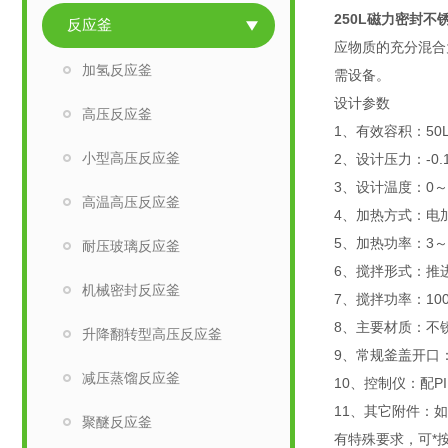
250L磁力密封不
反应釜
应物质的充分混合
加氢反应釜
需设备。
设计参数
高压反应釜
1、有效容积：50
小型高压反应釜
2、设计压力：-0.
3、设计温度：0～
高温高压反应釜
4、加热方式：电
5、加热功率：3～
耐压玻璃反应釜
6、搅拌形式：推
机械密封反应釜
7、搅拌功率：1
8、主要材质：不锈
升降翻转型高压反应釜
9、常规釜盖开口
减压蒸馏反应釜
10、控制仪：配
11、其它附件：
聚醚反应釜
有特殊要求，可*