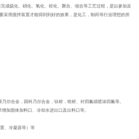
来完成硫化、硝化、氢化、烃化、聚合、缩合等工艺过程，是以参加反
要采用搅拌装置才能得到到好的效果，是化工，制药等行业理想的所
-2，纯镍，蒙乃尔合金，因科乃尔合金，钛材，锆材、衬四氟或喷涂四氟等。
求增加固体加料口、冷却水进出口及出料口等。
装置、冷凝器等）等