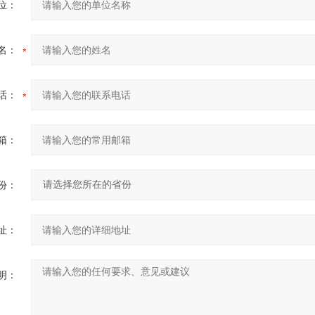
位：
名：
话：
箱：
份：
址：
明：