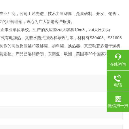
专业厂商，公司工艺先进、技术力量雄厚，是集研制、开发、销售，
”的经营理念，衷心为广大新老客户服务。
业单位学校。生产的反应釜zui大容积10m3，zui大压力为
有电加热、夹套水蒸汽加热和导热油等，材料有S30408、S31603
制作的高压反应釜和发酵罐、加料罐、换热器、真空动态多箱干燥机
意选配。产品已远销伊朗，东南亚，欧洲，美国等20个国家和地区。
在线咨询
电话
微信扫一扫