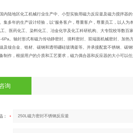
国内陆地区化工机械行业生产中、小型实验用磁力反应釜及磁力搅拌器的
。集多年的生产设计经验，以“服务客户，尊重客户，尊重员工，以人为本
工、医药化工、染料化工、冶金化学及化工科研机构、大专院校等数百家企事
空-6Pa。轴封形式有磁力传动静密封、填料密封、双端面机械密封、加热方式
镍及镍合金、锆材、碳钢和透明硼硅玻璃釜等。并承接配套不锈钢、碳钢
备制作，根据用户的介质和工艺要求，磁力偶合器和反应器的大小可以任
咨询
品：