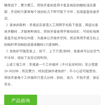
螺母扭下，费力费工。而快开釜则是用卡套及相应的螺栓顶压紧
固，开启时只要将每个顶丝松几下即可取下卡环，实现釜盖快速开
启。
2.
釜体的取料：常规反应釜需人工用两手先取下釜盖，再提出釜
体并翻转，才能将料倒出。而快开釜使用手摇动丝杠，可轻松地将
釜盖升起并转位90度，为釜体让开操作空间。然后再用手摇立柱上
的蜗杆带动蜗轮使釜体翻转135度倒料。
3.
加热炉可随意装上、拆下。上下只需2秒钟。使釜体可以在空气
中冷却，缩短了反应过程时间。
上述三项工作，常规釜一个工作循环（不计反应时间）至少需要
20-30分钟，而且费力，特别是操作者热的*，不小心还可能烫伤。
而快开釜每个工作循环只需几分钟，轻松、省力、不热不烫、保证
安全。
产品咨询