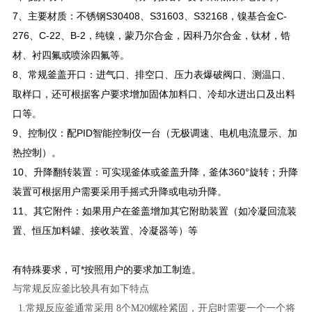
7
、主要材质：不锈钢S30408、S31603、S32168，镍基合金C-
276、C-22、B-2，纯镍，蒙乃尔合金，因科乃尔合金，钛材，锆
材、衬四氟或喷涂四氟等。
8
、常规釜盖开口：进气口、排空口、压力表爆破阀口、测温口、
取样口，还可根据客户要求增加固体加料口、冷却水进出口及出料
口等。
9
、控制仪：配PID智能控制仪一台（无极调速、电机电流显示、加
热控制）。
10
、升降翻转装置：可实现釜体或釜盖升降，釜体360°旋转；升降
装置可根据用户需要采用手摇式升降或电动升降。
11
、其它附件：如果用户在釜盖增加其它附助装置（如冷凝回流装
置、恒压加料罐、接收装置、冷凝器等）等
有特殊要求，可*按照用户的要求加工制造。
与常规反应釜比较具有如下特点
1.常规反应釜通常采用 8个M20螺栓紧固，开启时需要一个一个将