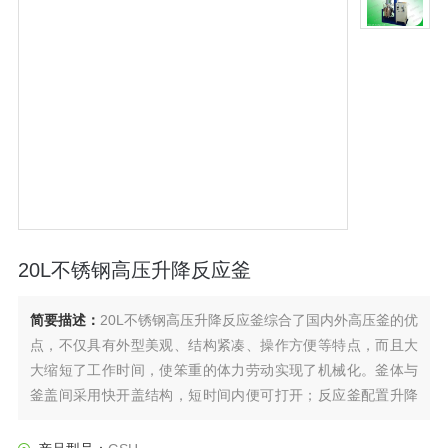
20L不锈钢高压升降反应釜
简要描述：
20L不锈钢高压升降反应釜综合了国内外高压釜的优
点，不仅具有外型美观、结构紧凑、操作方便等特点，而且大
大缩短了工作时间，使笨重的体力劳动实现了机械化。釜体与
釜盖间采用快开盖结构，短时间内便可打开；反应釜配置升降
翻转装置，可实现釜盖升降或釜体升降，及升降后的釜体翻转
功能。该反应釜操作简单省力，方便反应釜的出料、清洗等。